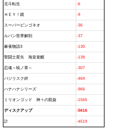
北斗転生
-6
ＨＥＹ！鏡
-9
スーパービンゴネオ
-36
ルパン世界解剖
-37
麻雀物語3
-130
聖闘士星矢 海皇覚醒
-138
忍魂～暁ノ章～
-307
バジリスク絆
-469
ハナハナシリーズ
-966
ミリオンゴッド 神々の凱旋
-1565
ディスクアップ
-5616
計
-4519