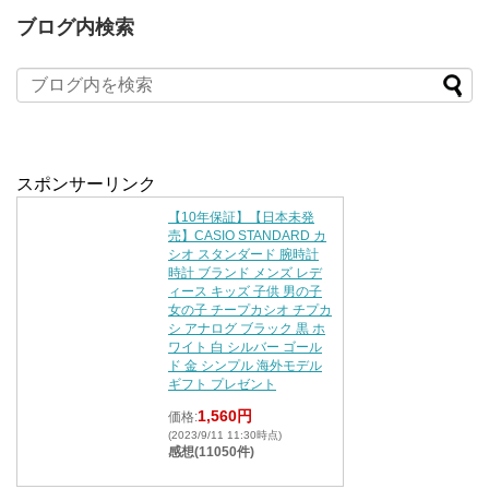
ブログ内検索
スポンサーリンク
【10年保証】【日本未発
売】CASIO STANDARD カ
シオ スタンダード 腕時計
時計 ブランド メンズ レデ
ィース キッズ 子供 男の子
女の子 チープカシオ チプカ
シ アナログ ブラック 黒 ホ
ワイト 白 シルバー ゴール
ド 金 シンプル 海外モデル
ギフト プレゼント
1,560円
価格:
(2023/9/11 11:30時点)
感想(11050件)