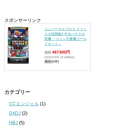
スポンサーリンク
ユニバーサルブロス ファミ
スタ回胴版!! 中古パチスロ
実機 『コイン不要機ゴール
ドセット』
467300円
価格:
(2023/10/9 16:44時点)
感想(0件)
カテゴリー
CCエンジェル
(1)
D4DJ
(2)
HBJ
(5)