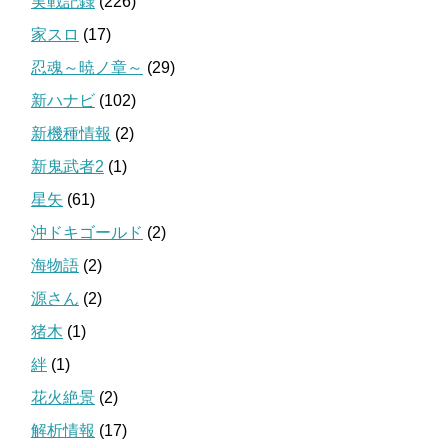
実戦記録
(226)
家スロ
(17)
忍魂～暁ノ章～
(29)
新ハナビ
(102)
新機種情報
(2)
新鬼武者2
(1)
星矢
(61)
沖ドキゴールド
(2)
海物語
(2)
源さん
(2)
猪木
(1)
絆
(1)
花火絶景
(2)
解析情報
(17)