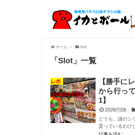
ホーム
Slot
「
Slot
」
一覧
【勝手に
から行っ
1】
2026/7/26
どうも。謎のシ
貰っているわけじ
記事を読む