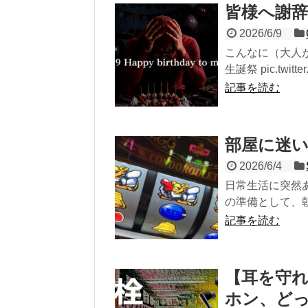
皆様へ謝辞
2026/6/9
こんなに（大人
生誕祭 pic.twitter
記事を読む
部屋に迷
2026/6/4
日常生活に突然
の準備として、朝
記事を読む
【耳を守
ホン、どっ