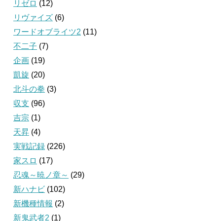
リゼロ
(12)
リヴァイズ
(6)
ワードオブライツ2
(11)
不二子
(7)
企画
(19)
凱旋
(20)
北斗の拳
(3)
収支
(96)
吉宗
(1)
天昇
(4)
実戦記録
(226)
家スロ
(17)
忍魂～暁ノ章～
(29)
新ハナビ
(102)
新機種情報
(2)
新鬼武者2
(1)