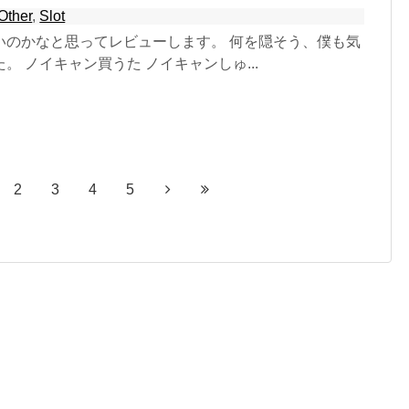
Other
,
Slot
いのかなと思ってレビューします。 何を隠そう、僕も気
。 ノイキャン買うた ノイキャンしゅ...
2
3
4
5