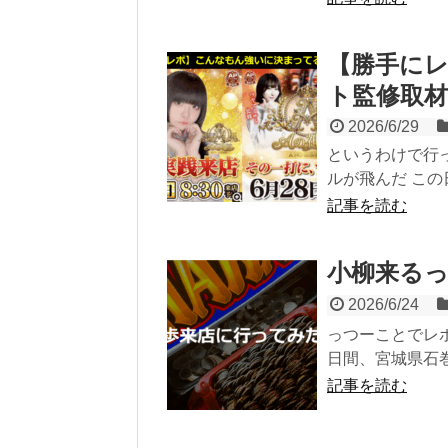
【勝手に
ト監修取材
2026/6/29
というわけで行って
ルが飛んだ この
記事を読む
小柳来る
2026/6/24
っつーことでレポ( 
日間、宮城県石巻
記事を読む