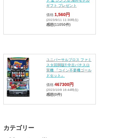
ド 金 シンプル 海外モデル
ギフト プレゼント
1,560円
価格:
(2023/9/11 11:30時点)
感想(11050件)
ユニバーサルブロス ファミ
スタ回胴版!! 中古パチスロ
実機 『コイン不要機ゴール
ドセット』
467300円
価格:
(2023/10/9 16:44時点)
感想(0件)
カテゴリー