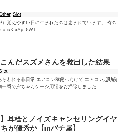
Other
,
Slot
が）覚えやすい日に生まれたのは恵まれています。 俺の
.com/KoiApL8WT...
いこんだスズメさんを救出した結果
Slot
あらわれる非日常 エアコン稼働へ向けて エアコン起動前
一番で夕ちゃんケージ周辺をお掃除しました...
れ】耳栓とノイズキャンセリングイヤ
ちが優秀か【inパチ屋】