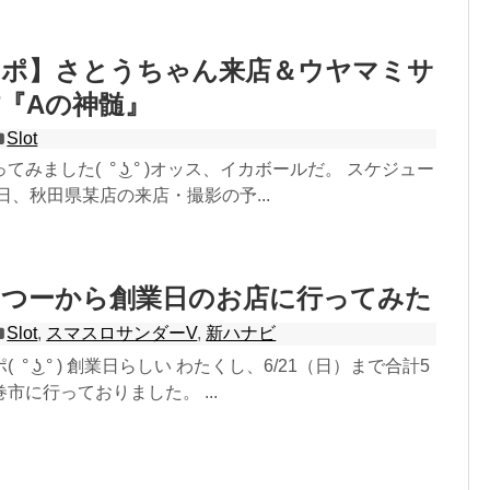
レポ】さとうちゃん来店＆ウヤマミサ
『Aの神髄』
Slot
みました( ° ͜ʖ ° )オッス、イカボールだ。 スケジュー
日、秋田県某店の来店・撮影の予...
っつーから創業日のお店に行ってみた
Slot
,
スマスロサンダーV
,
新ハナビ
° ͜ʖ ° ) 創業日らしい わたくし、6/21（日）まで合計5
市に行っておりました。 ...