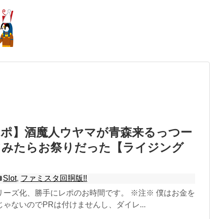
レポ】酒魔人ウヤマが青森来るっつー
てみたらお祭りだった【ライジング
Slot
,
ファミスタ回胴版!!
リーズ化、勝手にレポのお時間です。 ※注※ 僕はお金を
ゃないのでPRは付けませんし、ダイレ...