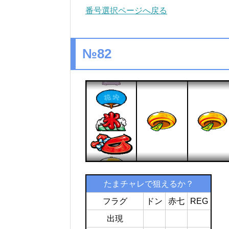
番号選択ページへ戻る
№82
たまチャレで狙えるか？
フラグ
ドン
赤七
REG
出現