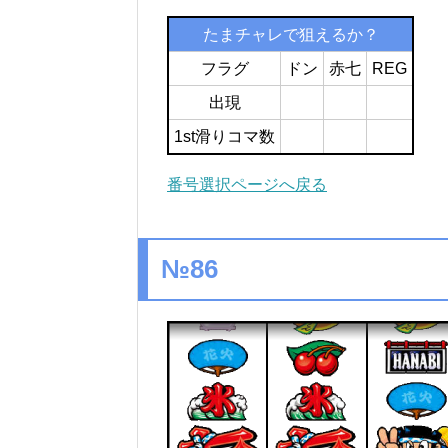
たまチャレで狙えるか？
フラグ
ドン
赤七
REG
出現
1st滑りコマ数
番号選択ページへ戻る
№86