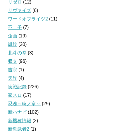
リゼロ
(12)
リヴァイズ
(6)
ワードオブライツ2
(11)
不二子
(7)
企画
(19)
凱旋
(20)
北斗の拳
(3)
収支
(96)
吉宗
(1)
天昇
(4)
実戦記録
(226)
家スロ
(17)
忍魂～暁ノ章～
(29)
新ハナビ
(102)
新機種情報
(2)
新鬼武者2
(1)