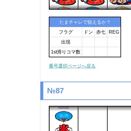
たまチャレで狙えるか？
フラグ
ドン
赤七
REG
出現
1st滑りコマ数
番号選択ページへ戻る
№87