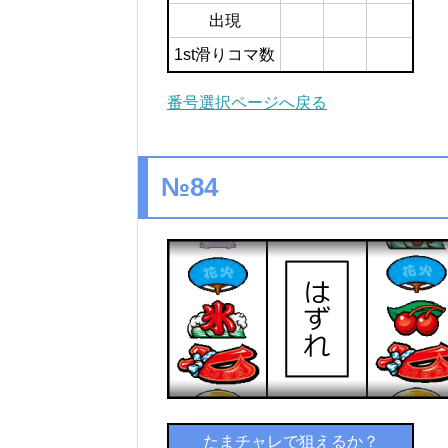
出現
1st滑りコマ数
番号選択ページへ戻る
№84
たまチャレで狙えるか？