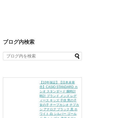
ブログ内検索
【10年保証】【日本未発
売】CASIO STANDARD カ
シオ スタンダード 腕時計
時計 ブランド メンズ レデ
ィース キッズ 子供 男の子
女の子 チープカシオ チプカ
シ アナログ ブラック 黒 ホ
ワイト 白 シルバー ゴール