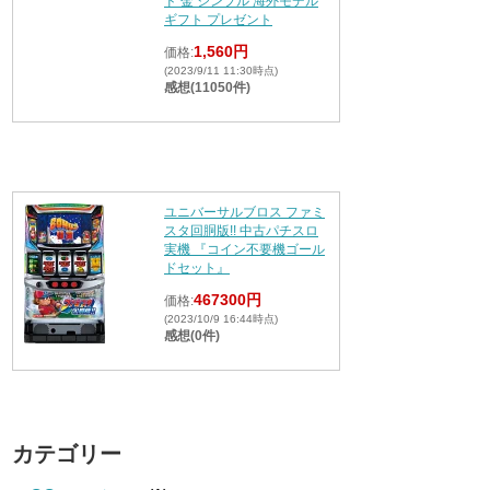
ド 金 シンプル 海外モデル
ギフト プレゼント
1,560円
価格:
(2023/9/11 11:30時点)
感想(11050件)
ユニバーサルブロス ファミ
スタ回胴版!! 中古パチスロ
実機 『コイン不要機ゴール
ドセット』
467300円
価格:
(2023/10/9 16:44時点)
感想(0件)
カテゴリー