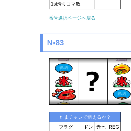
1st滑りコマ数
番号選択ページへ戻る
№83
たまチャレで狙えるか？
フラグ
ドン
赤七
REG