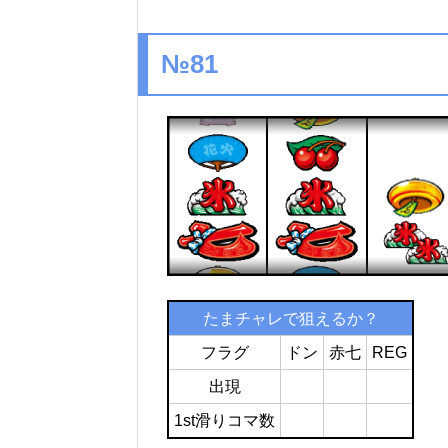
№81
たまチャレで狙えるか？
フラグ
ドン
赤七
REG
出現
1st滑りコマ数