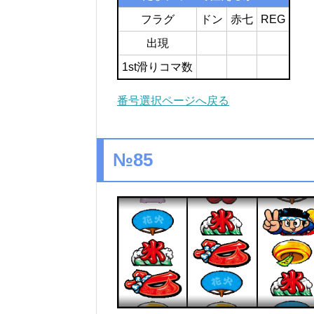
フラグ
ドン
赤七
REG
出現
1st滑りコマ数
番号選択ページへ戻る
№85