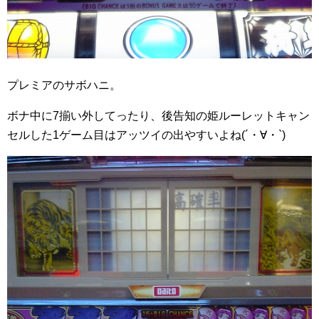
プレミアのサボハニ。
ボナ中に7揃い外してったり、後告知の姫ルーレットキャン
セルした1ゲーム目はアッツイの出やすいよね(´・∀・`)