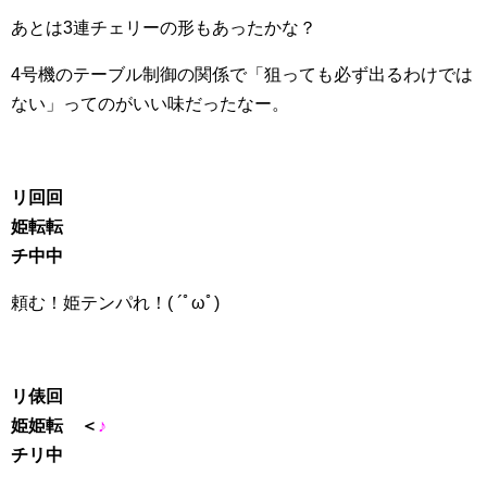
あとは3連チェリーの形もあったかな？
4号機のテーブル制御の関係で「狙っても必ず出るわけでは
ない」ってのがいい味だったなー。
リ回回
姫転転
チ中中
頼む！姫テンパれ！( ´ﾟωﾟ)
リ俵回
姫姫転 ＜
♪
チリ中