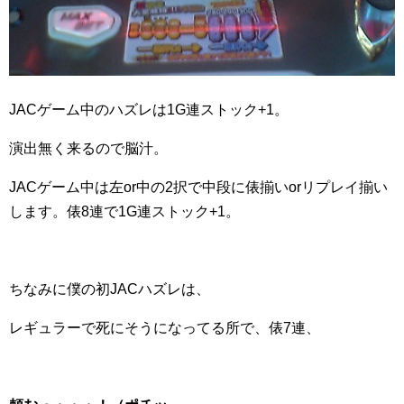
JACゲーム中のハズレは1G連ストック+1。
演出無く来るので脳汁。
JACゲーム中は左or中の2択で中段に俵揃いorリプレイ揃い
します。俵8連で1G連ストック+1。
ちなみに僕の初JACハズレは、
レギュラーで死にそうになってる所で、俵7連、