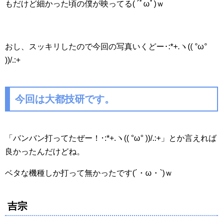
もだけど細かった頃の僕が映ってる( ´ﾟωﾟ)ｗ
おし、スッキリしたので今回の写真いくどー･:*+.ヽ(( °ω°
))/.:+
今回は大都技研です。
「バンバン打ってたぜー！･:*+.ヽ(( °ω° ))/.:+」とか言えれば
良かったんだけどね。
ベタな機種しか打って無かったです(´・ω・`)ｗ
吉宗