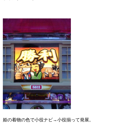
姫の着物の色で小役ナビ→小役揃って発展。