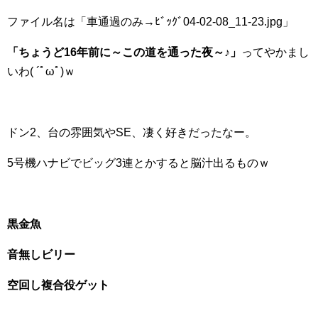
ファイル名は「車通過のみ→ﾋﾞｯｸﾞ04-02-08_11-23.jpg」
「ちょうど16年前に～この道を通った夜～♪」
ってやかまし
いわ( ´ﾟωﾟ)ｗ
ドン2、台の雰囲気やSE、凄く好きだったなー。
5号機ハナビでビッグ3連とかすると脳汁出るものｗ
黒金魚
音無しビリー
空回し複合役ゲット