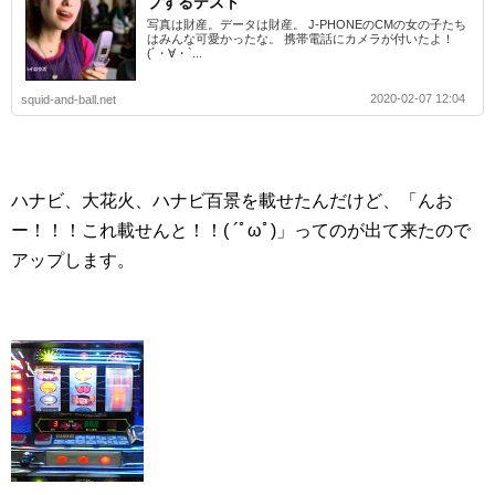
プするテスト
写真は財産。データは財産。 J-PHONEのCMの女の子たち
はみんな可愛かったな。 携帯電話にカメラが付いたよ！
(´・∀・`...
2020-02-07 12:04
squid-and-ball.net
ハナビ、大花火、ハナビ百景を載せたんだけど、「んお
ー！！！これ載せんと！！( ´ﾟωﾟ)」ってのが出て来たので
アップします。