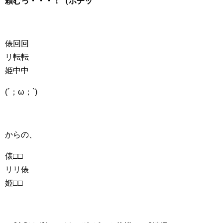
頼むっ・・・！（ポチッ
俵回回
リ転転
姫中中
(´；ω；`)
からの、
俵□□
リリ俵
姫□□