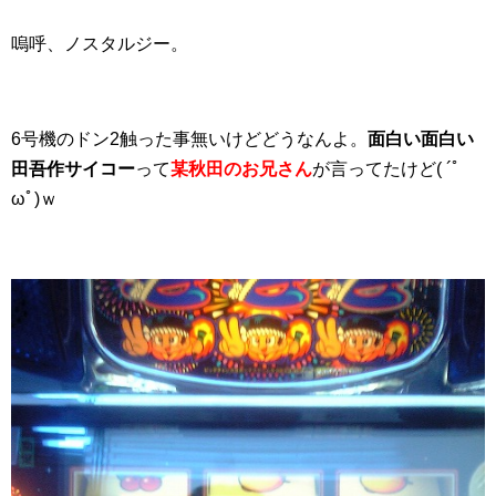
嗚呼、ノスタルジー。
6号機のドン2触った事無いけどどうなんよ。
面白い面白い
田吾作サイコー
って
某
秋田のお兄さん
が言ってたけど( ´ﾟ
ωﾟ)ｗ