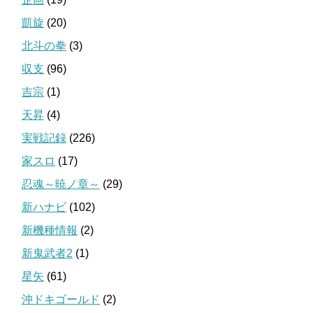
凱旋
(20)
北斗の拳
(3)
収支
(96)
吉宗
(1)
天昇
(4)
実戦記録
(226)
家スロ
(17)
忍魂～暁ノ章～
(29)
新ハナビ
(102)
新機種情報
(2)
新鬼武者2
(1)
星矢
(61)
沖ドキゴールド
(2)