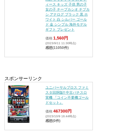
ィース キッズ 子供 男の子
女の子 チープカシオ チプカ
シ アナログ ブラック 黒 ホ
ワイト 白 シルバー ゴール
ド 金 シンプル 海外モデル
ギフト プレゼント
1,560円
価格:
(2023/9/11 11:30時点)
感想(11050件)
スポンサーリンク
ユニバーサルブロス ファミ
スタ回胴版!! 中古パチスロ
実機 『コイン不要機ゴール
ドセット』
467300円
価格:
(2023/10/9 16:44時点)
感想(0件)