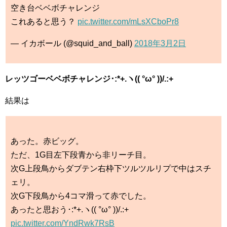
空き台ベベボチャレンジ
これあると思う？
pic.twitter.com/mLsXCboPr8
— イカボール (@squid_and_ball)
2018年3月2日
レッツゴーベベボチャレンジ･:*+.ヽ(( °ω° ))/.:+
結果は
あった。赤ビッグ。
ただ、1G目左下段青から非リーチ目。
次G上段鳥からダブテン右枠下ツルツルリプで中はスチ
ェリ。
次G下段鳥から4コマ滑って赤でした。
あったと思おう･:*+.ヽ(( °ω° ))/.:+
pic.twitter.com/YndRwk7RsB