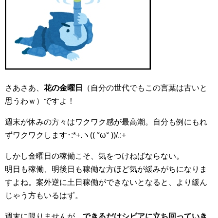
さあさあ、
花の金曜日
（自分の世代でもこの言葉は古いと
思うわｗ）ですよ！
週末が休みの方々はワクワク感が最高潮。自分も例にもれ
ずワクワクします･:*+.ヽ(( °ω° ))/.:+
しかし金曜日の稼働こそ、気をつけねばならない。
明日も稼働、明後日も稼働な方ほど気が緩みがちになりま
すよね。案外逆に土日稼働ができないとなると、より緩ん
じゃう方もいるはず。
週末に限りませんが、
できるだけシビアに立ち回っていき