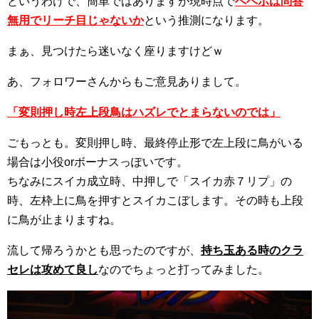
というわけで、簡単ではありますが現時点で
ベベボは問答
無用でリーチ目じゃないか
という推測になります。
まぁ、見つけたら迷いなく座りますけどｗ
あ、フォロワーさんからもご意見ありまして。
「変則押し時左上段鳥はハズレでとまらないのでは」
ごもっとも。変則押し時、最終停止形で左上段に鳥がいる
場合は小役orボーナスっぽいです。
ちなみにスイカ成立時、中押しで「スイカ赤７リプ」の
時、左枠上に鳥を押すとスイカこぼします。その時も上段
に鳥が止まりますね。
流して帰ろうかとも思ったのですが、
持ち玉ある時のクラ
セレは攻めて良し
なのでちょっと打ってみました。