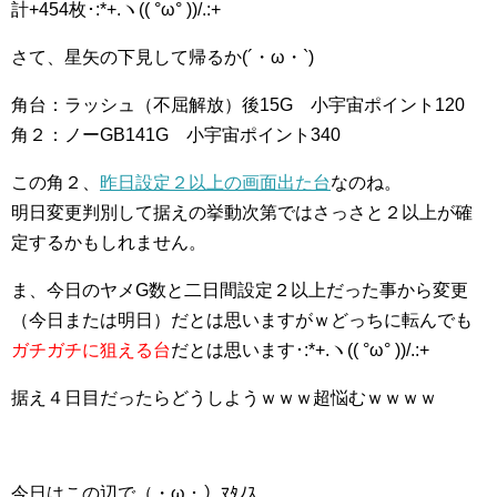
計+454枚･:*+.ヽ(( °ω° ))/.:+
さて、星矢の下見して帰るか(´・ω・`)
角台：ラッシュ（不屈解放）後15G 小宇宙ポイント120
角２：ノーGB141G 小宇宙ポイント340
この角２、
昨日設定２以上の画面出た台
なのね。
明日変更判別して据えの挙動次第ではさっさと２以上が確
定するかもしれません。
ま、今日のヤメG数と二日間設定２以上だった事から変更
（今日または明日）だとは思いますがｗどっちに転んでも
ガチガチに狙える台
だとは思います･:*+.ヽ(( °ω° ))/.:+
据え４日目だったらどうしようｗｗｗ超悩むｗｗｗｗ
今日はこの辺で（・ω・）ﾏﾀﾉｽ