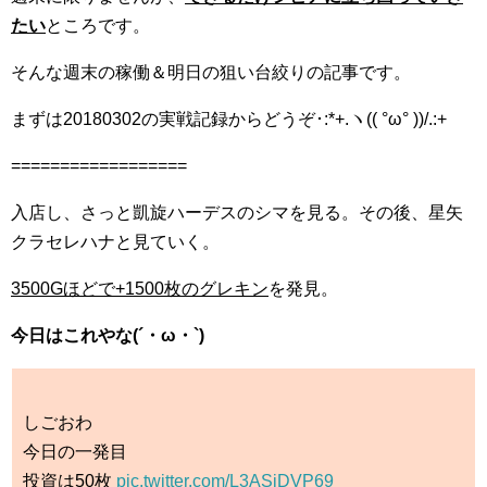
たい
ところです。
そんな週末の稼働＆明日の狙い台絞りの記事です。
まずは20180302の実戦記録からどうぞ･:*+.ヽ(( °ω° ))/.:+
==================
入店し、さっと凱旋ハーデスのシマを見る。その後、星矢
クラセレハナと見ていく。
3500Gほどで+1500枚のグレキン
を発見。
今日はこれやな(´・ω・`)
しごおわ
今日の一発目
投資は50枚
pic.twitter.com/L3ASiDVP69