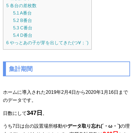
5
各台の差枚数
5.1
A番台
5.2
B番台
5.3
C番台
5.4
D番台
6
やっとあの子が芽を出してきた(つ∀；`)
集計期間
ホームに導入された2019年2月4日から2020年1月16日まで
のデータです。
347日
日数にして
。
うち7日は台の設置場所移動や
データ取り忘れ(´・ω・`)
の理