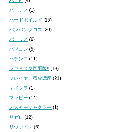
ハナビ
(4)
ハーデス
(1)
ハードボイルド
(15)
バンバンクロス
(20)
バーサス
(6)
パソコン
(5)
パチンコ
(11)
ファミスタ回胴版!!
(18)
プレイヤー養成講座
(21)
マイクラ
(1)
マッピー
(14)
ミスタージャグラー
(1)
リゼロ
(12)
リヴァイズ
(6)