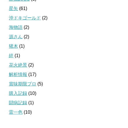
星矢
(61)
沖ドキゴールド
(2)
海物語
(2)
源さん
(2)
猪木
(1)
絆
(1)
花火絶景
(2)
解析情報
(17)
賞味期限プロ
(5)
購入記録
(10)
闘病記録
(1)
雷一色
(10)