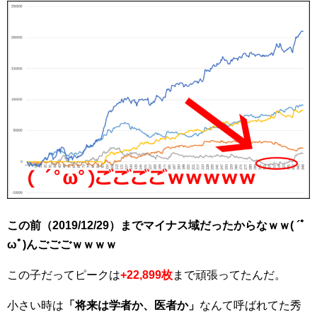
この前（2019/12/29）までマイナス域だったからなｗｗ( ´ﾟ
ωﾟ)んごごごｗｗｗｗ
この子だってピークは
+22,899枚
まで頑張ってたんだ。
小さい時は
「将来は学者か、医者か」
なんて呼ばれてた秀