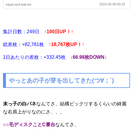
2019-05-08 00:10
squid-and-ball.net
集計日数：249日
↑100日UP！↑
総差枚：+82,781枚
↑18,767枚UP！↑
1日あたりの差枚：+332.45枚
↓66.98枚DOWN↓
やっとあの子が芽を出してきた(つ∀；`)
末っ子の白パネ
なんてさ、結構ビックリするくらいの綺麗
な右肩上がりなのにさ、、、
○○毛ディスクことC番台
なんてさ、