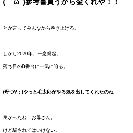
( ´ﾟωﾟ)参考書買うから金くれや！！
とか言ってみんなから巻き上げる。
しかし2020年、一念発起。
落ち目のB番台に一気に迫る。
(母つ∀；)やっと毛太郎がやる気を出してくれたのね
良かったね、お母さん。
けど騙されてはいけない。