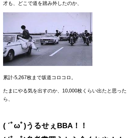
才も、どこで道を踏み外したのか、
累計-5,267枚まで坂道コロコロ。
たまにやる気を出すのか、10,000枚くらい出たと思った
ら、
( ´ﾟωﾟ)うるせぇBBA！！