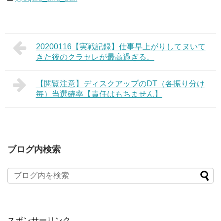
20200116【実戦記録】仕事早上がりしてヌいて
きた後のクラセレが最高過ぎる。
【閲覧注意】ディスクアップのDT（各振り分け
毎）当選確率【責任はもちません】
ブログ内検索
スポンサーリンク