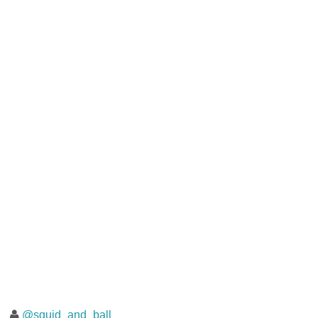
@squid_and_ball