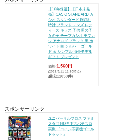
【10年保証】【日本未発
売】CASIO STANDARD カ
シオ スタンダード 腕時計
時計 ブランド メンズ レデ
ィース キッズ 子供 男の子
女の子 チープカシオ チプカ
シ アナログ ブラック 黒 ホ
ワイト 白 シルバー ゴール
ド 金 シンプル 海外モデル
ギフト プレゼント
1,560円
価格:
(2023/9/11 11:30時点)
感想(11050件)
スポンサーリンク
ユニバーサルブロス ファミ
スタ回胴版!! 中古パチスロ
実機 『コイン不要機ゴール
ドセット』