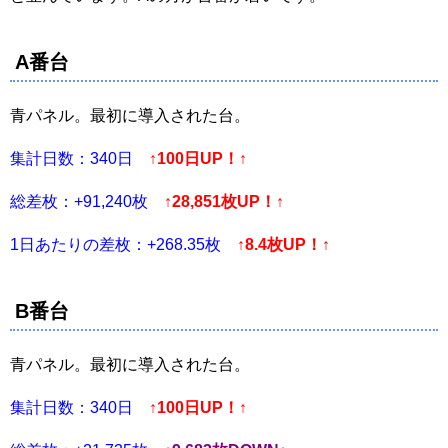
A番台
青パネル。最初に導入された台。
集計日数：340日
↑100日UP！↑
総差枚：+91,240枚
↑28,851枚UP！↑
1日あたりの差枚：+268.35枚
↑8.4枚UP！↑
B番台
青パネル。最初に導入された台。
集計日数：340日
↑100日UP！↑