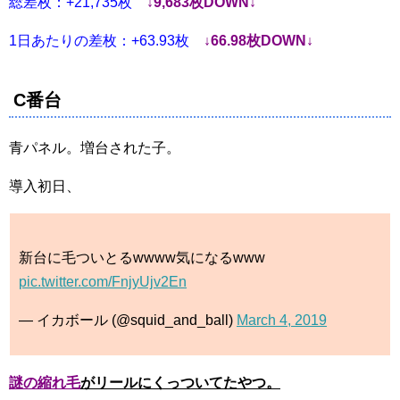
総差枚：+21,735枚
↓9,683枚DOWN↓
1日あたりの差枚：+63.93枚
↓66.98枚DOWN↓
C番台
青パネル。増台された子。
導入初日、
新台に毛ついとるwwww気になるwww
pic.twitter.com/FnjyUjv2En
— イカボール (@squid_and_ball)
March 4, 2019
謎の縮れ毛
がリールにくっついてたやつ。