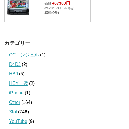
467300円
価格:
(2023/10/9 16:44時点)
感想(0件)
カテゴリー
CCエンジェル
(1)
D4DJ
(2)
HBJ
(5)
HEY！鏡
(2)
iPhone
(1)
Other
(164)
Slot
(746)
YouTube
(9)