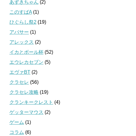
あずきちゃん
(2)
このすばA
(1)
ひぐらし祭2
(19)
アバサー
(1)
アレックス
(2)
イカとボール杯
(52)
エウレカセブン
(5)
エヴァBT
(2)
クラセレ
(56)
クラセレ攻略
(19)
クランキークレスト
(4)
ゲッターマウス
(2)
ゲーム
(1)
コラム
(6)