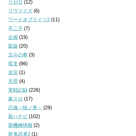
リゼロ
(12)
リヴァイズ
(6)
ワードオブライツ2
(11)
不二子
(7)
企画
(19)
凱旋
(20)
北斗の拳
(3)
収支
(96)
吉宗
(1)
天昇
(4)
実戦記録
(226)
家スロ
(17)
忍魂～暁ノ章～
(29)
新ハナビ
(102)
新機種情報
(2)
新鬼武者2
(1)