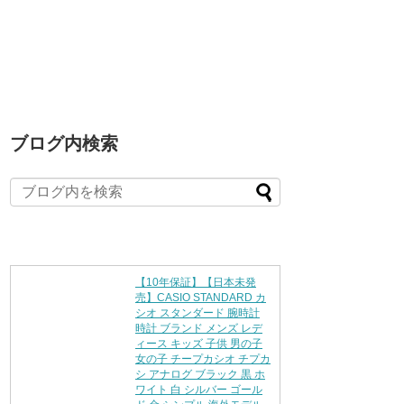
ブログ内検索
【10年保証】【日本未発
売】CASIO STANDARD カ
シオ スタンダード 腕時計
時計 ブランド メンズ レデ
ィース キッズ 子供 男の子
女の子 チープカシオ チプカ
シ アナログ ブラック 黒 ホ
ワイト 白 シルバー ゴール