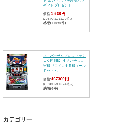
ド 金 シンプル 海外モデル
ギフト プレゼント
1,560円
価格:
(2023/9/11 11:30時点)
感想(11050件)
ユニバーサルブロス ファミ
スタ回胴版!! 中古パチスロ
実機 『コイン不要機ゴール
ドセット』
467300円
価格:
(2023/10/9 16:44時点)
感想(0件)
カテゴリー