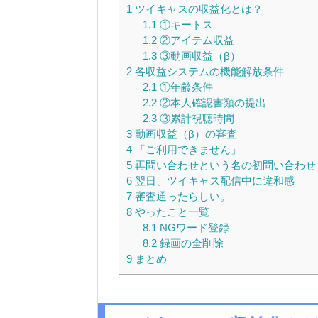
1
ツイキャスの収益化とは？
1.1
①キートス
1.2
②アイテム収益
1.3
③動画収益（β）
2
各収益システムの機能解放条件
2.1
①年齢条件
2.2
②本人確認書類の提出
2.3
③累計視聴時間
3
動画収益（β）の審査
4
「ご利用できません」
5
再問い合わせという名の初問い合わせ
6
翌日、ツイキャス配信中に違和感
7
審査通ったらしい。
8
やったこと一覧
8.1
NGワード登録
8.2
録画の全削除
9
まとめ