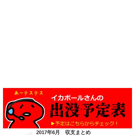
2017年6月 収支まとめ