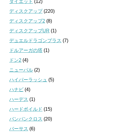
ダイエット
(12)
ディスクアップ
(220)
ディスクアップ2
(8)
ディスクアップUR
(1)
デュエルドラゴンプラス
(7)
ドルアーガの塔
(1)
ドン2
(4)
ニューパル
(2)
ハイパーラッシュ
(5)
ハナビ
(4)
ハーデス
(1)
ハードボイルド
(15)
バンバンクロス
(20)
バーサス
(6)