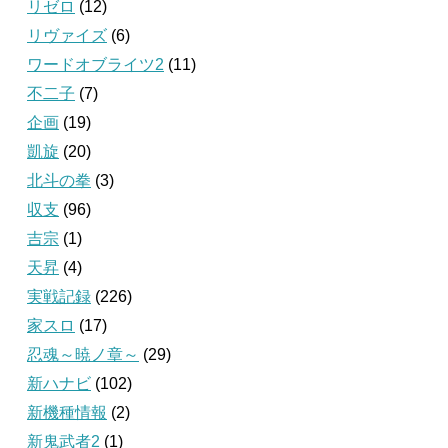
リゼロ
(12)
リヴァイズ
(6)
ワードオブライツ2
(11)
不二子
(7)
企画
(19)
凱旋
(20)
北斗の拳
(3)
収支
(96)
吉宗
(1)
天昇
(4)
実戦記録
(226)
家スロ
(17)
忍魂～暁ノ章～
(29)
新ハナビ
(102)
新機種情報
(2)
新鬼武者2
(1)