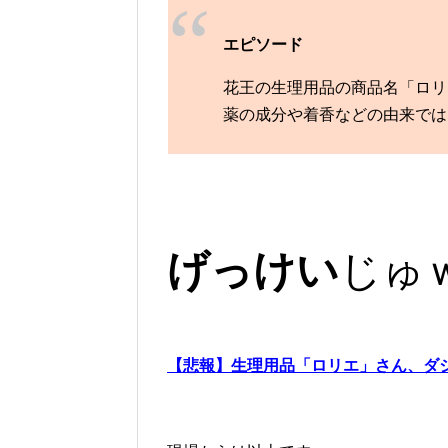
エピソード
花王の生理用品の商品名「ロリ
薬の成分や着香などの由来では
げっけい
じゅ
【悲報】生理用品「ロリエ」さん、ダ