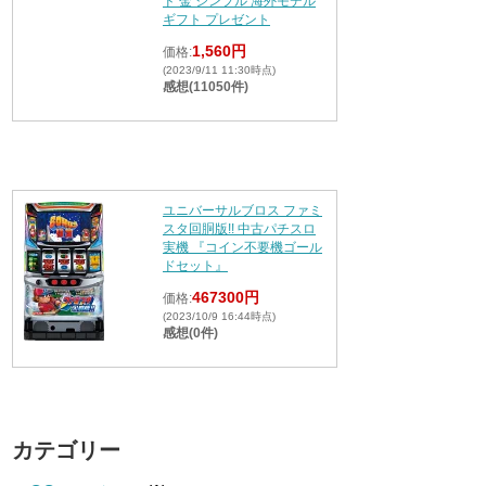
ド 金 シンプル 海外モデル
ギフト プレゼント
1,560円
価格:
(2023/9/11 11:30時点)
感想(11050件)
ユニバーサルブロス ファミ
スタ回胴版!! 中古パチスロ
実機 『コイン不要機ゴール
ドセット』
467300円
価格:
(2023/10/9 16:44時点)
感想(0件)
カテゴリー