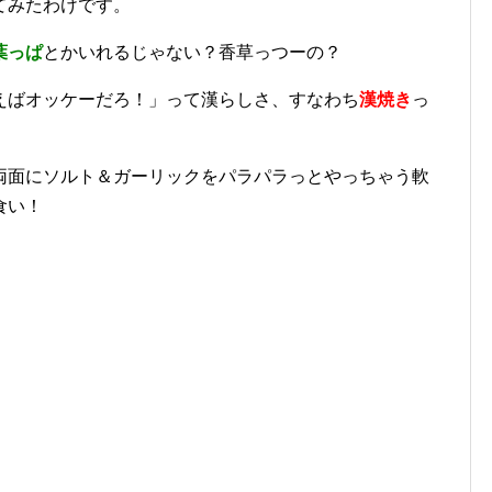
てみたわけです。
葉っぱ
とかいれるじゃない？香草っつーの？
えばオッケーだろ！」って漢らしさ、すなわち
漢焼き
っ
。
両面にソルト＆ガーリックをパラパラっとやっちゃう軟
食い！