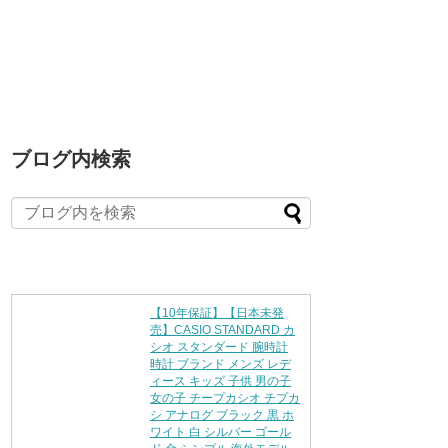
ブログ内検索
【10年保証】【日本未発
売】CASIO STANDARD カ
シオ スタンダード 腕時計
時計 ブランド メンズ レデ
ィース キッズ 子供 男の子
女の子 チープカシオ チプカ
シ アナログ ブラック 黒 ホ
ワイト 白 シルバー ゴール