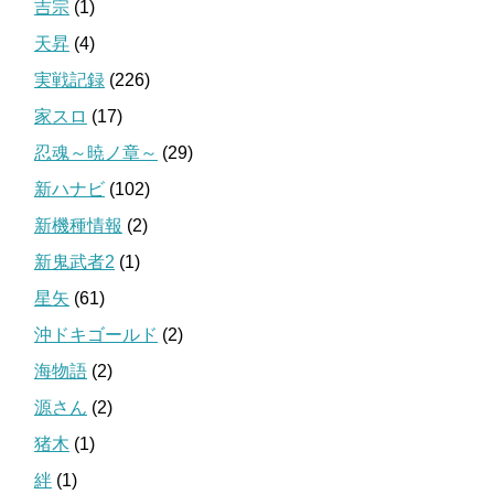
吉宗
(1)
天昇
(4)
実戦記録
(226)
家スロ
(17)
忍魂～暁ノ章～
(29)
新ハナビ
(102)
新機種情報
(2)
新鬼武者2
(1)
星矢
(61)
沖ドキゴールド
(2)
海物語
(2)
源さん
(2)
猪木
(1)
絆
(1)