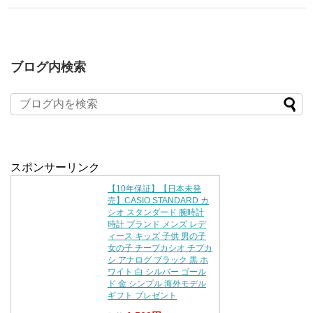
ブログ内検索
スポンサーリンク
【10年保証】【日本未発
売】CASIO STANDARD カ
シオ スタンダード 腕時計
時計 ブランド メンズ レデ
ィース キッズ 子供 男の子
女の子 チープカシオ チプカ
シ アナログ ブラック 黒 ホ
ワイト 白 シルバー ゴール
ド 金 シンプル 海外モデル
ギフト プレゼント