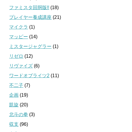
ファミスタ回胴版!!
(18)
プレイヤー養成講座
(21)
マイクラ
(1)
マッピー
(14)
ミスタージャグラー
(1)
リゼロ
(12)
リヴァイズ
(6)
ワードオブライツ2
(11)
不二子
(7)
企画
(19)
凱旋
(20)
北斗の拳
(3)
収支
(96)