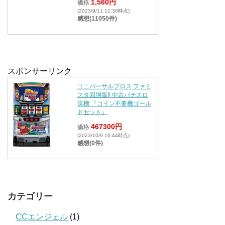
1,560円
価格:
(2023/9/11 11:30時点)
感想(11050件)
スポンサーリンク
ユニバーサルブロス ファミ
スタ回胴版!! 中古パチスロ
実機 『コイン不要機ゴール
ドセット』
467300円
価格:
(2023/10/9 16:44時点)
感想(0件)
カテゴリー
CCエンジェル
(1)