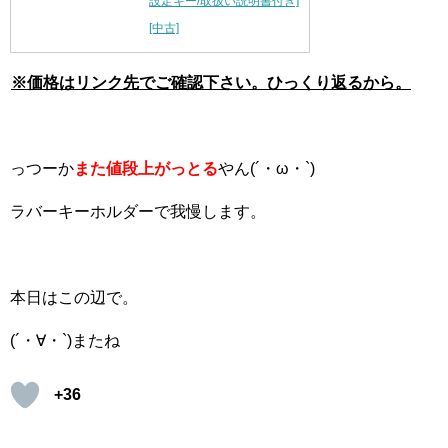
設定キー/取扱い説明書付き]
[中古]
※価格はリンク先でご確認下さい。ひっくり返るから。
っつーか
また値段上がっとる
やん(´・ω・`)
ラバーキーホルダーで我慢します。
本日はこの辺で。
(´・∀・`)またね
+36