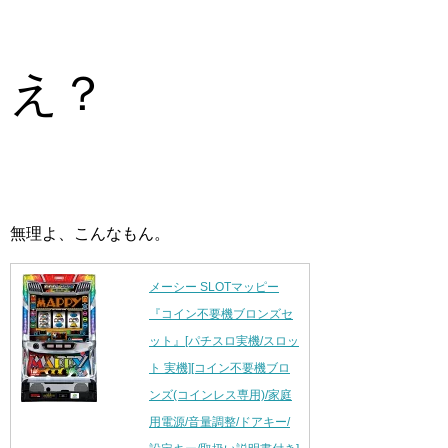
え？
無理よ、こんなもん。
メーシー SLOTマッピー
『コイン不要機ブロンズセ
ット』[パチスロ実機/スロッ
ト 実機][コイン不要機ブロ
ンズ(コインレス専用)/家庭
用電源/音量調整/ドアキー/