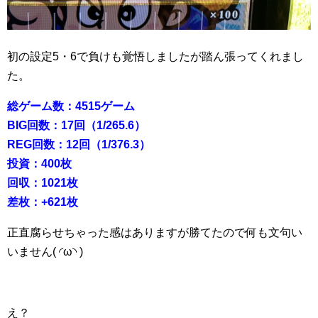
初の設定5・6で負けも覚悟しましたが踏ん張ってくれまし
た。
総ゲーム数：4515ゲーム
BIG回数：17回（1/265.6）
REG回数：12回（1/376.3）
投資：400枚
回収：1021枚
差枚：+621枚
正直腐らせちゃった感はありますが勝てたので何も文句い
いません( ◜ω◝ )
え？