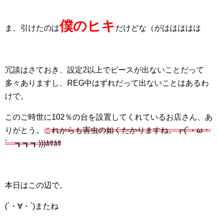
僕のヒキ
ま、引けたのは
だけどな（がははははは
冗談はさておき、設定2以上でピースが出ないことだって
多々ありますし、REG中はずれだって出ないことはあるわ
けで。
このご時世に102％の台を設置してくれているお店さん、あ
りがとう。
これからも害虫の如くたかりますね。┏(´・ω・
` ┓┓┓)))ｶｻｶｻ
本日はこの辺で。
(´・∀・`)またね