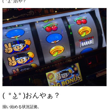
( ° ͜ʖ ° )おや？
( ° ͜ʖ ° )おんやぁ？
揃い始める状況証拠。