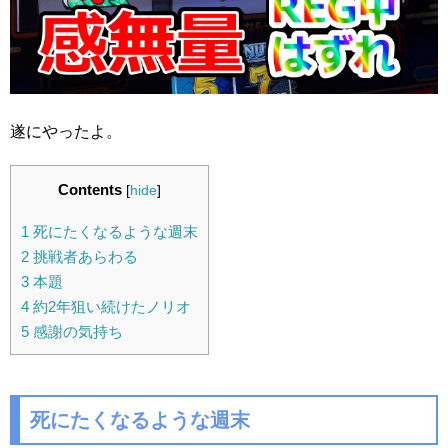
遂にやったよ。
Contents
[
hide
]
1
死にたくなるような週末
2
挑戦者あらわる
3
本題
4
約2年狙い続けたノリオ
5
感謝の気持ち
死にたくなるような週末