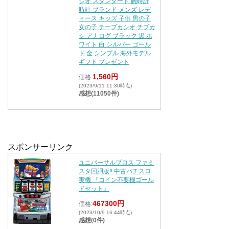
シオ スタンダード 腕時計
時計 ブランド メンズ レデ
ィース キッズ 子供 男の子
女の子 チープカシオ チプカ
シ アナログ ブラック 黒 ホ
ワイト 白 シルバー ゴール
ド 金 シンプル 海外モデル
ギフト プレゼント
1,560円
価格:
(2023/9/11 11:30時点)
感想(11050件)
スポンサーリンク
ユニバーサルブロス ファミ
スタ回胴版!! 中古パチスロ
実機 『コイン不要機ゴール
ドセット』
467300円
価格:
(2023/10/9 16:44時点)
感想(0件)