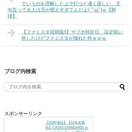
ていうのを理解した上で打つと凄く楽しい。文
句言ってる人は舌が肥えすぎてんだよ( ´ﾟωﾟ)ｗ【野
球】
【ファミスタ回胴版!!】サブホ特定日、設定狙い
外したけどファミスタが壊れた件ｗｗｗ
ブログ内検索
スポンサーリンク
【10年保証】【日本未発
売】CASIO STANDARD カ