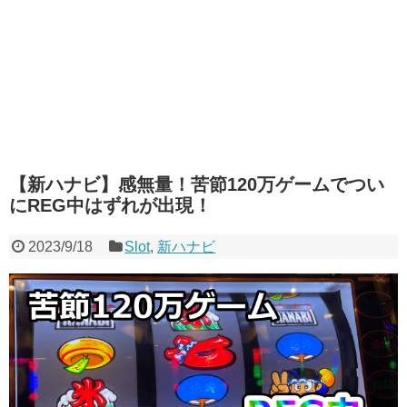
【新ハナビ】感無量！苦節120万ゲームでつい
にREG中はずれが出現！
2023/9/18
Slot
,
新ハナビ