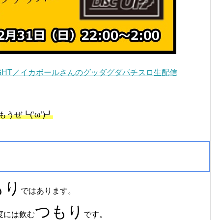
GHT／イカボールさんのグッダグダパチスロ生配信
うぜ┗(‘ω’)┛
もり
ではあります。
つもり
度には飲む
です。