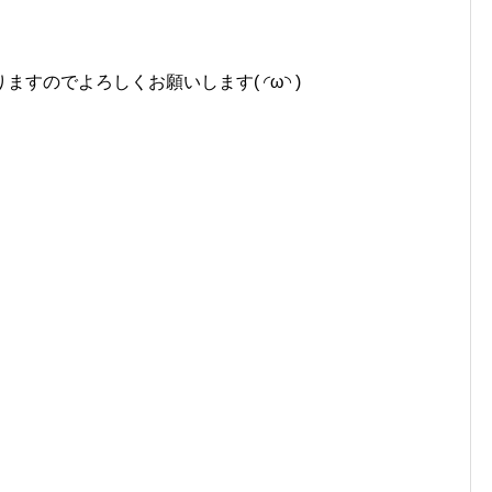
すのでよろしくお願いします( ◜ω◝ )