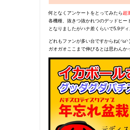
何となくアンケートをとってみたら
超
各機種、抜きつ抜かれつのデッドヒート
となりましたがハナ差くらいで5.9デ
どれもファンが多い台ですからね( ◜ω◝ 
ガオガオここまで伸びるとは思わんか