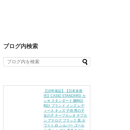
ブログ内検索
【10年保証】【日本未発
売】CASIO STANDARD カ
シオ スタンダード 腕時計
時計 ブランド メンズ レデ
ィース キッズ 子供 男の子
女の子 チープカシオ チプカ
シ アナログ ブラック 黒 ホ
ワイト 白 シルバー ゴール