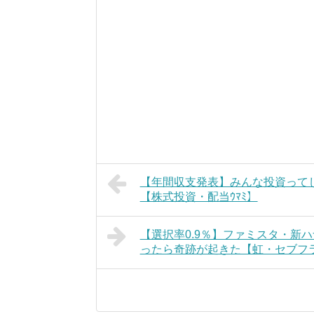
【年間収支発表】みんな投資って
【株式投資・配当ｳﾏﾐ】
【選択率0.9％】ファミスタ・新
ったら奇跡が起きた【虹・セブフ