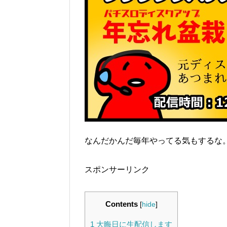
なんだかんだ毎年やってる気もするな
スポンサーリンク
Contents
[
hide
]
1
大晦日に生配信します