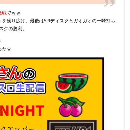
激戦
でｗｗ
を繰り広げ、最後は5.9ディスクとガオガオの一騎打ち
ィスクの勝利。
)
ったｗ