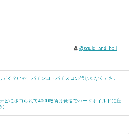
@squid_and_ball
してる？いや、パチンコ・パチスロの話じゃなくてさ。
ハナビにボコられて4000枚負け覚悟でハードボイルドに座
ラ】