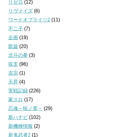
リゼロ
(12)
リヴァイズ
(6)
ワードオブライツ2
(11)
不二子
(7)
企画
(19)
凱旋
(20)
北斗の拳
(3)
収支
(96)
吉宗
(1)
天昇
(4)
実戦記録
(226)
家スロ
(17)
忍魂～暁ノ章～
(29)
新ハナビ
(102)
新機種情報
(2)
新鬼武者2
(1)