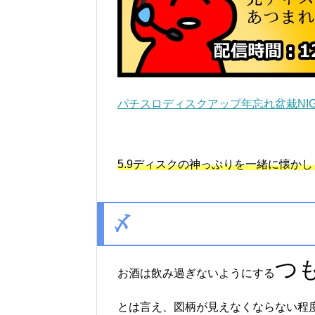
パチスロディスクアップ年忘れ盆栽NI
5.9ディスクの神っぷりを一緒に懐かしも
〆
つ
お酒は飲み過ぎないようにする
とは言え、図柄が見えなくならない程