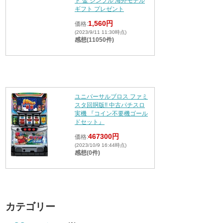
ド 金 シンプル 海外モデル
ギフト プレゼント
1,560円
価格:
(2023/9/11 11:30時点)
感想(11050件)
ユニバーサルブロス ファミ
スタ回胴版!! 中古パチスロ
実機 『コイン不要機ゴール
ドセット』
467300円
価格:
(2023/10/9 16:44時点)
感想(0件)
カテゴリー