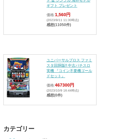
ド 金 シンプル 海外モデル
ギフト プレゼント
1,560円
価格:
(2023/9/11 11:30時点)
感想(11050件)
ユニバーサルブロス ファミ
スタ回胴版!! 中古パチスロ
実機 『コイン不要機ゴール
ドセット』
467300円
価格:
(2023/10/9 16:44時点)
感想(0件)
カテゴリー