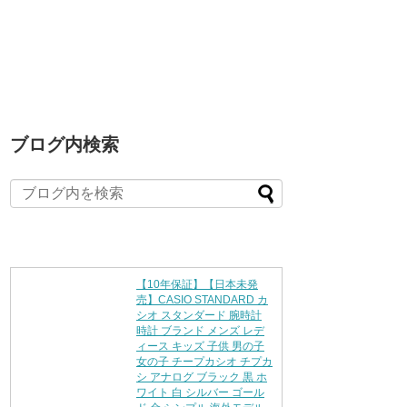
ブログ内検索
【10年保証】【日本未発
売】CASIO STANDARD カ
シオ スタンダード 腕時計
時計 ブランド メンズ レデ
ィース キッズ 子供 男の子
女の子 チープカシオ チプカ
シ アナログ ブラック 黒 ホ
ワイト 白 シルバー ゴール