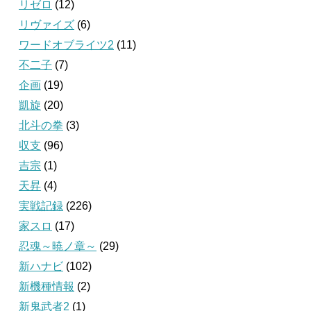
リゼロ
(12)
リヴァイズ
(6)
ワードオブライツ2
(11)
不二子
(7)
企画
(19)
凱旋
(20)
北斗の拳
(3)
収支
(96)
吉宗
(1)
天昇
(4)
実戦記録
(226)
家スロ
(17)
忍魂～暁ノ章～
(29)
新ハナビ
(102)
新機種情報
(2)
新鬼武者2
(1)