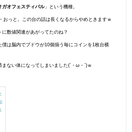
オガオフェスティバル
」という機種。
・おっと。この台の話は長くなるからやめときますｗ
トに数値関連があがってたのね？
僕は脳内でブドウが10個揃う毎にコインを1枚台横
まない体になってしまいました(´・ω・`)ｗ
。
ク
小
タ