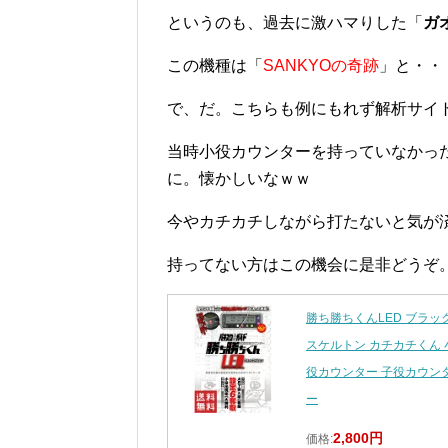
というのも、過去に激ハマりした「
ガ
この機種は「
SANKYOの奇跡
」と・・
で、だ。こちらも例にもれず解析サイ
当時小役カウンターを持っていなかった
に。懐かしいなｗｗ
今やカチカチしながら打たないと気が済
持ってない方はこの機会に是非どうぞ
勝ち勝ちくんLED ブラッ
スケルトン カチカチくん 
役カウンター 子役カウン
ー
2,800円
価格: