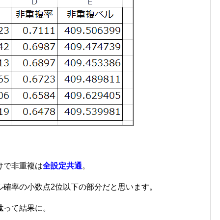
けで非重複は
全設定共通
。
ル確率の小数点2位以下の部分だと思います。
駄
って結果に。