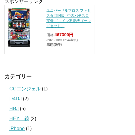
スポンサーリンク
ユニバーサルブロス ファミ
スタ回胴版!! 中古パチスロ
実機 『コイン不要機ゴール
ドセット』
467300円
価格:
(2023/10/9 16:44時点)
感想(0件)
カテゴリー
CCエンジェル
(1)
D4DJ
(2)
HBJ
(5)
HEY！鏡
(2)
iPhone
(1)