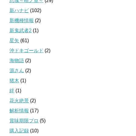
忍魂～暁ノ章～
(29)
新ハナビ
(102)
新機種情報
(2)
新鬼武者2
(1)
星矢
(61)
沖ドキゴールド
(2)
海物語
(2)
源さん
(2)
猪木
(1)
絆
(1)
花火絶景
(2)
解析情報
(17)
賞味期限プロ
(5)
購入記録
(10)