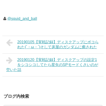
@squid_and_ball
20190105【実戦記録】ディスクアップにボコら
れた(´・ω・`)そして床屋のガンダムに癒された
20190120【実戦記録】ディスクアップの設定1
をシコシコしてたら星矢のSPモードくさいのが
空いた話
ブログ内検索