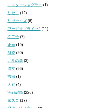
ミスタージャグラー
(1)
リゼロ
(12)
リヴァイズ
(6)
ワードオブライツ2
(11)
不二子
(7)
企画
(19)
凱旋
(20)
北斗の拳
(3)
収支
(96)
吉宗
(1)
天昇
(4)
実戦記録
(226)
家スロ
(17)