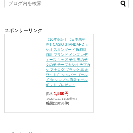
スポンサーリンク
【10年保証】【日本未発
売】CASIO STANDARD カ
シオ スタンダード 腕時計
時計 ブランド メンズ レデ
ィース キッズ 子供 男の子
女の子 チープカシオ チプカ
シ アナログ ブラック 黒 ホ
ワイト 白 シルバー ゴール
ド 金 シンプル 海外モデル
ギフト プレゼント
1,560円
価格:
(2023/9/11 11:30時点)
感想(11050件)