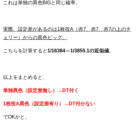
これは単独の異色BIGと同じ確率。
実際、設定差があるのは1枚役A（赤7、赤7、赤7の上のチ
ェリー）からの異色ビッグ。
こちらを計算すると
1/16384～1/3855.1の近似値
。
以上をまとめると、
単独異色（設定差無し）→DT付く
1枚役A異色（設定差有り）→DT付かない
でOKかと。