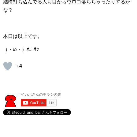
結構打ち込んでる人も目からウロコ落ちちゃったりするか
な？
本日は以上です。
（・ω・）ｵﾆｰｻﾝ
+4