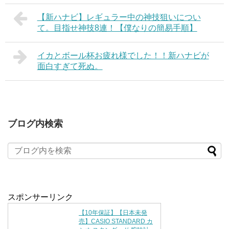
【新ハナビ】レギュラー中の神技狙いについ
て。目指せ神技8連！【僕なりの簡易手順】
イカとボール杯お疲れ様でした！！新ハナビが
面白すぎて死ぬ。
ブログ内検索
スポンサーリンク
【10年保証】【日本未発
売】CASIO STANDARD カ