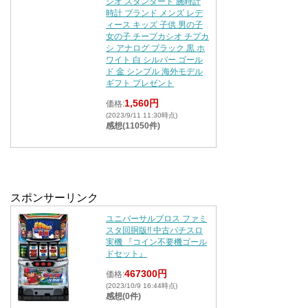
シオ スタンダード 腕時計
時計 ブランド メンズ レデ
ィース キッズ 子供 男の子
女の子 チープカシオ チプカ
シ アナログ ブラック 黒 ホ
ワイト 白 シルバー ゴール
ド 金 シンプル 海外モデル
ギフト プレゼント
1,560円
価格:
(2023/9/11 11:30時点)
感想(11050件)
スポンサーリンク
ユニバーサルブロス ファミ
スタ回胴版!! 中古パチスロ
実機 『コイン不要機ゴール
ドセット』
467300円
価格:
(2023/10/9 16:44時点)
感想(0件)