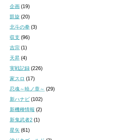
企画
(19)
凱旋
(20)
北斗の拳
(3)
収支
(96)
吉宗
(1)
天昇
(4)
実戦記録
(226)
家スロ
(17)
忍魂～暁ノ章～
(29)
新ハナビ
(102)
新機種情報
(2)
新鬼武者2
(1)
星矢
(61)