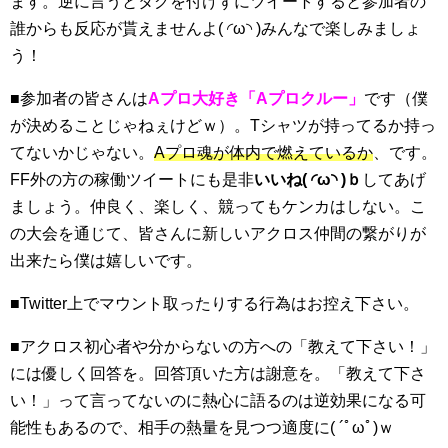
ます。逆に言うとタグを付けずにツイートすると参加者の
誰からも反応が貰えませんよ( ◜ω◝ )みんなで楽しみましょ
う！
■
参加者の皆さんは
Aプロ大好き「Aプロクルー」
です（僕
が決めることじゃねぇけどｗ）。Tシャツが持ってるか持っ
てないかじゃない。
Aプロ魂が体内で燃えているか
、です。
FF外の方の稼働ツイートにも是非
いいね( ◜ω◝ )ｂ
してあげ
ましょう。仲良く、楽しく、競ってもケンカはしない。こ
の大会を通じて、皆さんに新しいアクロス仲間の繋がりが
出来たら僕は嬉しいです。
■
Twitter上でマウント取ったりする行為はお控え下さい。
■
アクロス初心者や分からないの方への「教えて下さい！」
には優しく回答を。回答頂いた方は謝意を。「教えて下さ
い！」って言ってないのに熱心に語るのは逆効果になる可
能性もあるので、相手の熱量を見つつ適度に( ´ﾟωﾟ)ｗ