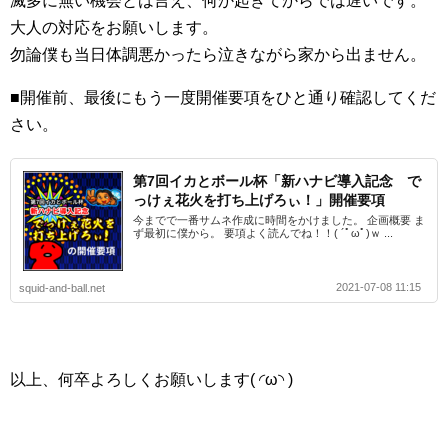
滅多に無い機会とは言え、何か起きてからでは遅いです。
大人の対応をお願いします。
勿論僕も当日体調悪かったら泣きながら家から出ません。
■
開催前、最後にもう一度開催要項をひと通り確認してくだ
さい。
第7回イカとボール杯「新ハナビ導入記念 で
っけぇ花火を打ち上げろぃ！」開催要項
今までで一番サムネ作成に時間をかけました。 企画概要 ま
ず最初に僕から。 要項よく読んでね！！( ´ﾟωﾟ)ｗ ...
2021-07-08 11:15
squid-and-ball.net
以上、何卒よろしくお願いします( ◜ω◝ )