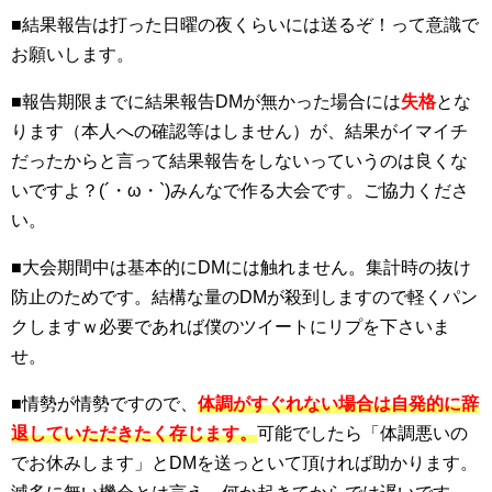
■
結果報告は打った日曜の夜くらいには送るぞ！って意識で
お願いします。
■
報告期限までに結果報告DMが無かった場合には
失格
とな
ります（本人への確認等はしません）が、結果がイマイチ
だったからと言って結果報告をしないっていうのは良くな
いですよ？(´・ω・`)みんなで作る大会です。ご協力くださ
い。
■
大会期間中は基本的にDMには触れません。集計時の抜け
防止のためです。結構な量のDMが殺到しますので軽くパン
クしますｗ必要であれば僕のツイートにリプを下さいま
せ。
■
情勢が情勢ですので、
体調がすぐれない場合は自発的に辞
退していただきたく存じます。
可能でしたら「体調悪いの
でお休みします」とDMを送っといて頂ければ助かります。