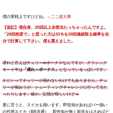
僕の実戦上ですけどね。
←ここ超大事
【追記】僕自身、20回以上全部当たっちゃったんですよ。
「20回程度で」と思った方は33％を20回連続取る確率を自
分で計算して下さい。僕も震えました。
遅れと言えばチェリーorボーナスなんですが、クラシック
モード中は
「遅れ＝ボーナス」
となっているっぽいです。
かといってチェリーが揃わないわけでもありません。チェ
リーが揃おうが、シューティングチャレンジに行って当た
ったりします。確か。記憶が怪しいけどｗ
更に言うと、スイカも揃います。即告知があればバー揃い
の代用スイカ（BR共通）、即告知が無く前兆をはさめばビ