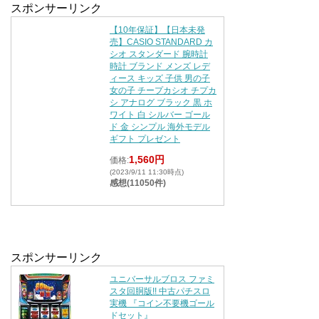
スポンサーリンク
【10年保証】【日本未発
売】CASIO STANDARD カ
シオ スタンダード 腕時計
時計 ブランド メンズ レデ
ィース キッズ 子供 男の子
女の子 チープカシオ チプカ
シ アナログ ブラック 黒 ホ
ワイト 白 シルバー ゴール
ド 金 シンプル 海外モデル
ギフト プレゼント
1,560円
価格:
(2023/9/11 11:30時点)
感想(11050件)
スポンサーリンク
ユニバーサルブロス ファミ
スタ回胴版!! 中古パチスロ
実機 『コイン不要機ゴール
ドセット』