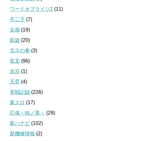
ワードオブライツ2
(11)
不二子
(7)
企画
(19)
凱旋
(20)
北斗の拳
(3)
収支
(96)
吉宗
(1)
天昇
(4)
実戦記録
(226)
家スロ
(17)
忍魂～暁ノ章～
(29)
新ハナビ
(102)
新機種情報
(2)