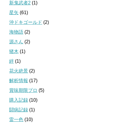
新鬼武者2
(1)
星矢
(61)
沖ドキゴールド
(2)
海物語
(2)
源さん
(2)
猪木
(1)
絆
(1)
花火絶景
(2)
解析情報
(17)
賞味期限プロ
(5)
購入記録
(10)
闘病記録
(1)
雷一色
(10)