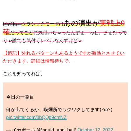
あの演出が
実戦上0
けどね、
クラシックモードは
確
だってこと
に気付いちゃったんすよ、わし。まぁ打って
りゃ誰でも気付くレベルなんすけどｗ
【追記】外れるパターンもあるようですが激熱とさせてい
ただきます。詳細は情報待ちで。
これを知ってれば、
今日の一発目
何が出てくるか、喫煙所でワクワクしてます( ◜ω◝ )
pic.twitter.com/0bQQd9cmNZ
— イカボール (@squid_and_ball)
October 12, 2022