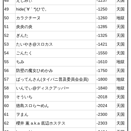
48
えじみぃ
-1237
天国
49
hide(´∀｀*)ひで。
-1250
天国
50
カラクチーヌ
-1260
地獄
51
炎炎の炎
-1285
天国
52
ぎんた
-1325
天国
53
たいやき@スロカス
-1421
天国
54
ごんたく
-1550
天国
55
ちみ
-1610
地獄
56
防壁の魔女ひめかみ
-1750
天国
57
ばってんさん(タイバニ普及委員会会員)
-1800
地獄
58
いんでぃ@ディスクアッパー
-1840
地獄
59
そういち
-2018
天国
60
徳島スロら〜めん
-2024
天国
61
ヲまん
-2300
天国
62
櫻井 薫 a.k.a 底辺ホステス
-2303
天国