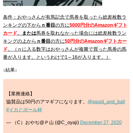
条件：おやっさんが有馬記念で馬券を取ったら総差枚数ラ
ンキングの下から
ｎ番目
の方に
5000円分のAmazonギフト
カード
。
または
馬券を取れなかった場合には総差枚数ラン
キングの上から
ｎ番目
の方に
50円分のAmazonギフトカー
ド
。（ｎに入る数字はおやっさんが複勝で買った馬券の馬
番が入ります。というわけで1～16が入ります。）
↓結果↓
【業務連絡】
協賛品は50円のアマギフになります。
@squid_and_ball
#イカとボール杯
— （C）おやぢ@Ｐ山 (@C_oyaji)
December 27, 2020