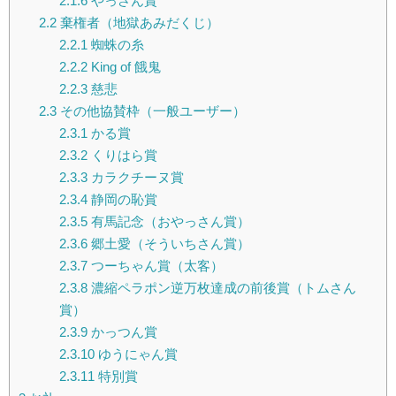
2.1.6
やっさん賞
2.2
棄権者（地獄あみだくじ）
2.2.1
蜘蛛の糸
2.2.2
King of 餓鬼
2.2.3
慈悲
2.3
その他協賛枠（一般ユーザー）
2.3.1
かる賞
2.3.2
くりはら賞
2.3.3
カラクチーヌ賞
2.3.4
静岡の恥賞
2.3.5
有馬記念（おやっさん賞）
2.3.6
郷土愛（そういちさん賞）
2.3.7
つーちゃん賞（太客）
2.3.8
濃縮ペラポン逆万枚達成の前後賞（トムさん
賞）
2.3.9
かっつん賞
2.3.10
ゆうにゃん賞
2.3.11
特別賞