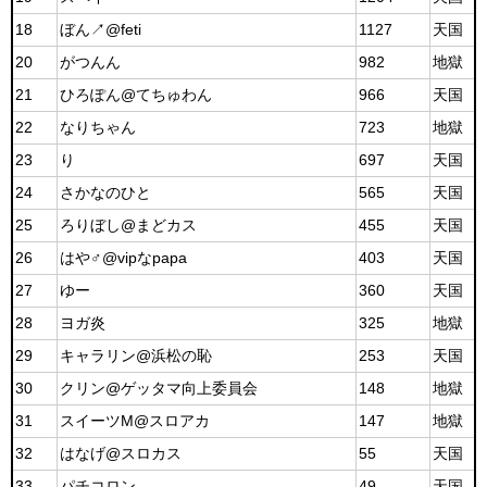
18
ぼん↗@feti
1127
天国
20
がつんん
982
地獄
21
ひろぽん@てちゅわん
966
天国
22
なりちゃん
723
地獄
23
り
697
天国
24
さかなのひと
565
天国
25
ろりぼし@まどカス
455
天国
26
はや♂@vipなpapa
403
天国
27
ゆー
360
天国
28
ヨガ炎
325
地獄
29
キャラリン@浜松の恥
253
天国
30
クリン@ゲッタマ向上委員会
148
地獄
31
スイーツM@スロアカ
147
地獄
32
はなげ@スロカス
55
天国
33
パチコロン
49
天国