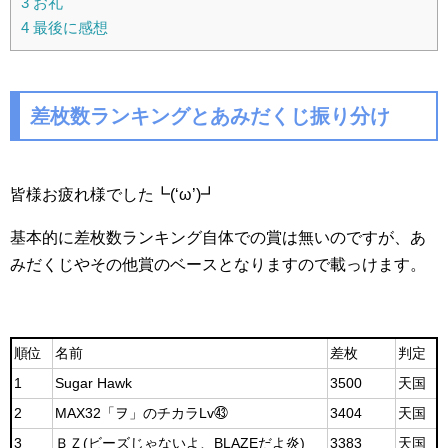
3
お礼
4
最後に感想
差枚数ランキングとあみだくじ振り分け
皆様お疲れ様でした┗(‘ω’)┛
基本的に差枚数ランキング自体での賞は無いのですが、あ
みだくじやその他賞のベースとなりますので載っけます。
順位
名前
差枚
判定
1
Sugar Hawk
3500
天国
2
MAX32「ヲ」のチカラLv㊸
3404
天国
3
ＢＺ(ビーズじゃないよ、BLAZEだよ炎)
3383
天国