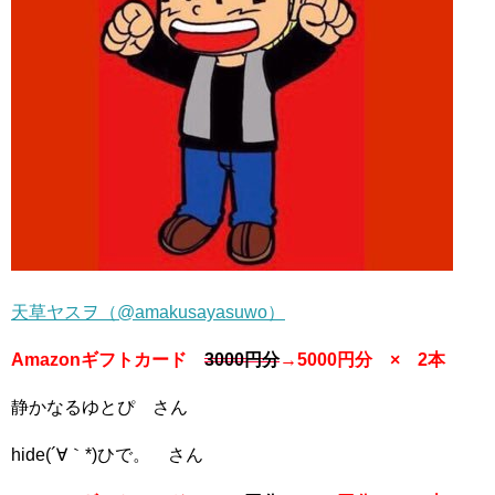
天草ヤスヲ（@amakusayasuwo）
Amazonギフトカード
3000円分
→5000円分 × 2本
静かなるゆとぴ さん
hide(´∀｀*)ひで。 さん