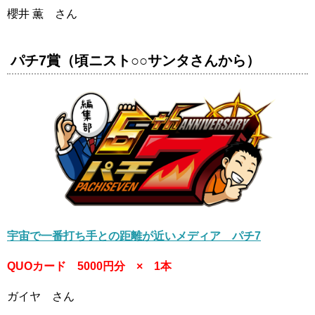
櫻井 薫 さん
パチ7賞（頃ニスト○○サンタさんから）
宇宙で一番打ち手との距離が近いメディア パチ7
QUOカード 5000円分 × 1本
ガイヤ さん