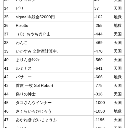
34
ビリ
37
天国
35
sigmal＠残金52000円
-102
地獄
36
Rizotto
-255
地獄
37
（C）おやぢ@Ｐ山
-444
天国
38
わんこ
-469
天国
39
いかすみ 全財産計算中。
-470
天国
40
まりん@ｼﾝﾌｫ
-560
天国
41
ルミナス
-641
天国
42
バサニー
-666
地獄
43
首皮 一枚 Sol Robert
-778
天国
44
偽りの紳士
-918
天国
45
タコさんウインナー
-1000
天国
46
さくらいろ@じろう
-1058
地獄
47
あかね@ だいじょうふ
-1196
天国