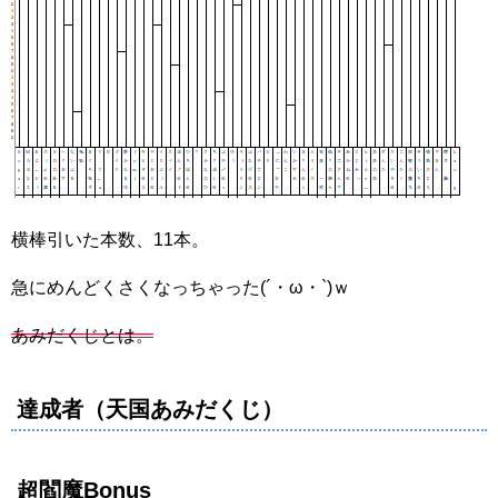
横棒引いた本数、11本。
急にめんどくさくなっちゃった(´・ω・`)ｗ
あみだくじとは。
達成者（天国あみだくじ）
超閻魔Bonus