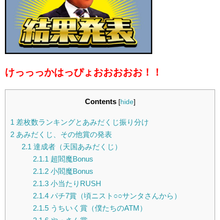
けっっっかはっぴょおおおおお！！
Contents
[
hide
]
1
差枚数ランキングとあみだくじ振り分け
2
あみだくじ、その他賞の発表
2.1
達成者（天国あみだくじ）
2.1.1
超閻魔Bonus
2.1.2
小閻魔Bonus
2.1.3
小当たりRUSH
2.1.4
パチ7賞（頃ニスト○○サンタさんから）
2.1.5
うちいく賞（僕たちのATM）