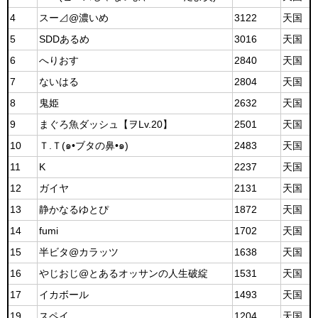
4
スー⊿@濃いめ
3122
天国
5
SDDあるめ
3016
天国
6
へりおす
2840
天国
7
ないはる
2804
天国
8
鬼姫
2632
天国
9
まぐろ魚ダッシュ【ヲLv.20】
2501
天国
10
Ｔ.Ｔ(๑•ブタの鼻•๑)
2483
天国
11
K
2237
天国
12
ガイヤ
2131
天国
13
静かなるゆとぴ
1872
天国
14
fumi
1702
天国
15
半ビタ@カラッツ
1638
天国
16
やじおじ@とあるオッサンの人生破綻
1531
天国
17
イカボール
1493
天国
19
スペイ
1204
天国