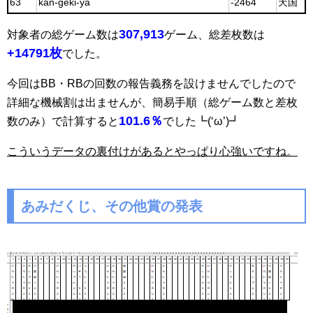
63
kan-geki-ya
-2464
天国
307,913
対象者の総ゲーム数は
ゲーム、総差枚数は
+14791枚
でした。
今回はBB・RBの回数の報告義務を設けませんでしたので
詳細な機械割は出ませんが、簡易手順（総ゲーム数と差枚
101.6％
数のみ）で計算すると
でした┗(‘ω’)┛
こういうデータの裏付けがあるとやっぱり心強いですね。
あみだくじ、その他賞の発表