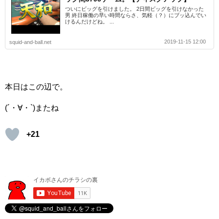
ついにビッグを引けました。 2日間ビッグを引けなかった
男 終日稼働の早い時間ならさ、気軽（？）にブッ込んでい
けるんだけどね。 ...
2019-11-15 12:00
squid-and-ball.net
本日はこの辺で。
(´・∀・`)またね
+21