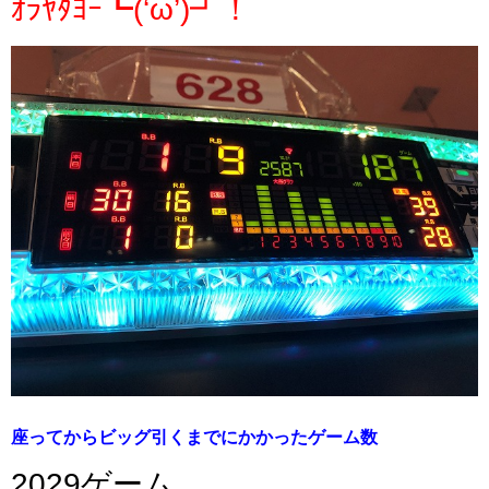
ｵﾗﾔﾀﾖｰ┗(‘ω’)┛！
座ってからビッグ引くまでにかかったゲーム数
2029ゲーム