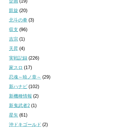
企画
(19)
凱旋
(20)
北斗の拳
(3)
収支
(96)
吉宗
(1)
天昇
(4)
実戦記録
(226)
家スロ
(17)
忍魂～暁ノ章～
(29)
新ハナビ
(102)
新機種情報
(2)
新鬼武者2
(1)
星矢
(61)
沖ドキゴールド
(2)