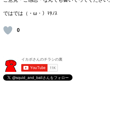
ではでは（・ω・）ﾏﾀﾉｽ
0