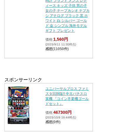
時計 ブランド メンズ レデ
ィース キッズ 子供 男の子
女の子 チープカシオ チプカ
シ アナログ ブラック 黒 ホ
ワイト 白 シルバー ゴール
ド 金 シンプル 海外モデル
ギフト プレゼント
1,560円
価格:
(2023/9/11 11:30時点)
感想(11050件)
スポンサーリンク
ユニバーサルブロス ファミ
スタ回胴版!! 中古パチスロ
実機 『コイン不要機ゴール
ドセット』
467300円
価格:
(2023/10/9 16:44時点)
感想(0件)