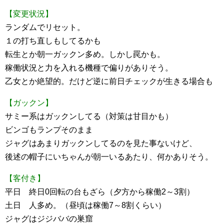
【変更状況】
ランダムでリセット。
１の打ち直しもしてるかも
転生とか朝一ガックン多め。しかし罠かも。
稼働状況と力を入れる機種で偏りがありそう。
乙女とか絶望的。だけど逆に前日チェックが生きる場合も
【ガックン】
サミー系はガックンしてる（対策は甘目かも）
ビンゴもランプそのまま
ジャグはあまりガックンしてるのを見た事ないけど、
後述の帽子にいちゃんが朝一いるあたり、何かありそう。
【客付き】
平日 終日0回転の台もざら（夕方から稼働2～3割）
土日 人多め。（昼頃は稼働7～8割くらい）
ジャグはジジババの巣窟