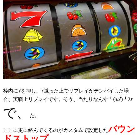
枠内に7を押し、7蹴った上でリプレイがテンパイした場
合、実戦上リプレイです。そう、当たりなんす┗(‘ω’)┛ﾌｫｰ
で、
だ。
バウン
ここに更に絡んでくるのがカスタムで設定した
ドストップ
。