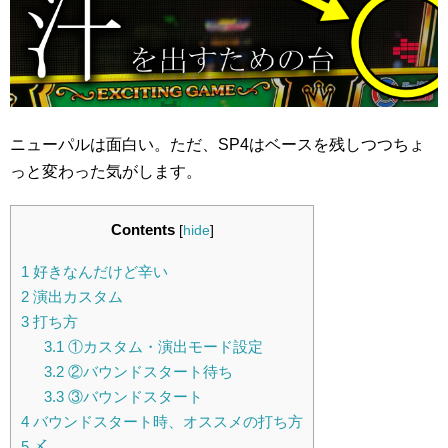
ニューパルは面白い。ただ、SP4はベースを残しつつちょ
っと変わった気がします。
Contents
[
hide
]
1
好きなんだけど辛い
2
演出カスタム
3
打ち方
3.1
①カスタム・演出モード設定
3.2
②バウンドスタート待ち
3.3
③バウンドスタート
4
バウンドスタート時、オススメの打ち方
5
〆