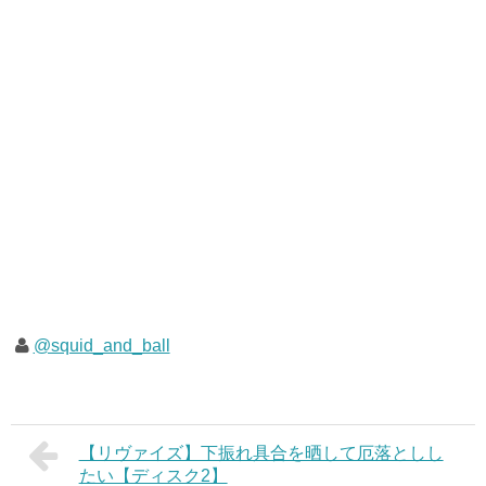
@squid_and_ball
【リヴァイズ】下振れ具合を晒して厄落としし
たい【ディスク2】