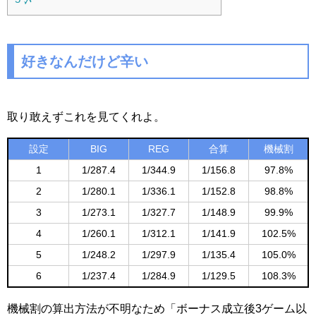
好きなんだけど辛い
取り敢えずこれを見てくれよ。
設定
BIG
REG
合算
機械割
1
1/287.4
1/344.9
1/156.8
97.8%
2
1/280.1
1/336.1
1/152.8
98.8%
3
1/273.1
1/327.7
1/148.9
99.9%
4
1/260.1
1/312.1
1/141.9
102.5%
5
1/248.2
1/297.9
1/135.4
105.0%
6
1/237.4
1/284.9
1/129.5
108.3%
機械割の算出方法が不明なため「ボーナス成立後3ゲーム以