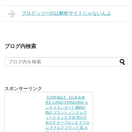
ブログっつーのは解析サイトじゃないんよ
ブログ内検索
スポンサーリンク
【10年保証】【日本未発
売】CASIO STANDARD カ
シオ スタンダード 腕時計
時計 ブランド メンズ レデ
ィース キッズ 子供 男の子
女の子 チープカシオ チプカ
シ アナログ ブラック 黒 ホ