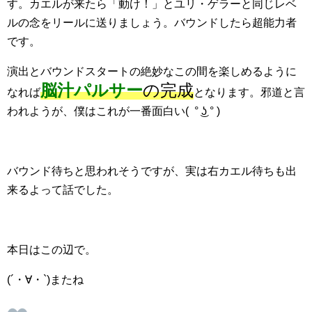
す。カエルが来たら「動け！」とユリ・ゲラーと同じレベ
ルの念をリールに送りましょう。バウンドしたら超能力者
です。
演出とバウンドスタートの絶妙なこの間を楽しめるように
脳汁パルサー
の完成
なれば
となります。邪道と言
われようが、僕はこれが一番面白い( ° ͜ʖ ° )
バウンド待ちと思われそうですが、実は右カエル待ちも出
来るよって話でした。
本日はこの辺で。
(´・∀・`)またね