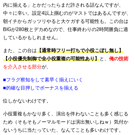
内に揃える」とかだったらまだ許される話なんですが、
中々に辛い。設定4以上掴むのがマストではあるんですが、
朝イチからガッツリやると大ケガする可能性も。この台は
BIGが280枚とデカめなので、仕事終わりの2時間勝負に適
しているかもしれません。
また、この台は
【通常時フリー打ちで小役こぼし無し】
【小役優先制御で全小役重複の可能性あり】
と、
俺の技術
を介入させる部分
が、
■フラグ察知をして素早く揃えにいく
■的確な目押しでボーナスを揃える
位しかないわけです。
小役重複もかなり多く、演出を伴わないことも多く感じる
ため（そもそもノーマルモードは演出無いしねｗ）気付か
ないうちに当たっていた、なんてことも多いわけです。