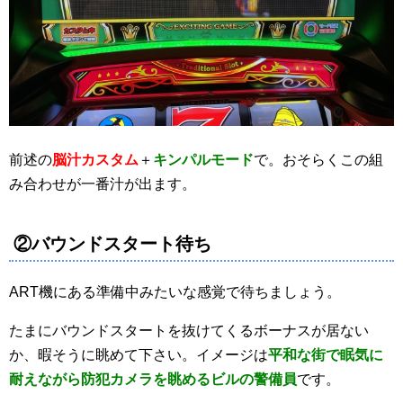
前述の
脳汁カスタム
＋
キンパルモード
で。おそらくこの組
み合わせが一番汁が出ます。
②バウンドスタート待ち
ART機にある準備中みたいな感覚で待ちましょう。
たまにバウンドスタートを抜けてくるボーナスが居ない
か、暇そうに眺めて下さい。イメージは
平和な街で眠気に
耐えながら防犯カメラを眺めるビルの警備員
です。