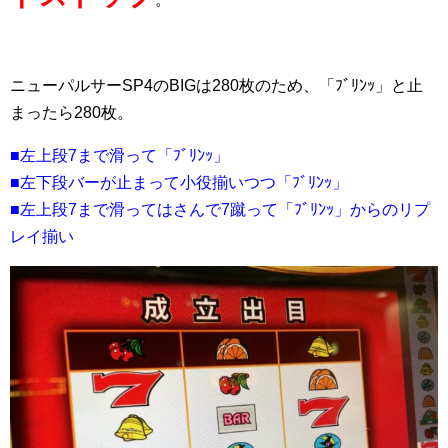
ニューパルサーSP4のBIGは280枚のため、「ﾌﾞﾘﾝｯ」と止
まったら280枚。
■左上段7まで滑って「ﾌﾞﾘﾝｯ」
■左下段バーが止まって小役揃いつつ「ﾌﾞﾘﾝｯ」
■左上段7まで滑ってはさんで7蹴って「ﾌﾞﾘﾝｯ」からのリプ
レイ揃い