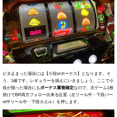
ビタ止まった場合には【小役orボーナス】となります。そ
う、1確です。レギュラーを揃えにいきましょう。ここで小
役が揃った場合にも
ボーナス重複確定
なので、次ゲーム1枚
掛けでBR両方フォロー出来る位置（左リール中・下段バー
or中リール中・下段カエル）を押します。