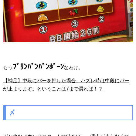
ﾌﾞﾘﾝﾊﾞﾝﾊﾞﾝﾎﾞｰﾝ
もう
なわけ。
【補足】中段にバーを押した場合、ハズレ時は中段にバー
が止まります。ということは7まで滑れば！？
〆