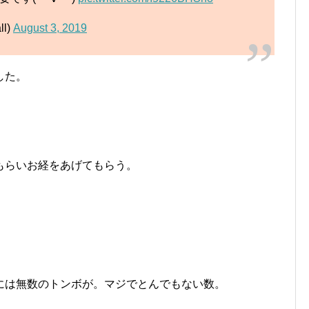
l)
August 3, 2019
した。
もらいお経をあげてもらう。
には無数のトンボが。マジでとんでもない数。