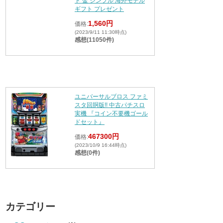
ド 金 シンプル 海外モデル
ギフト プレゼント
1,560円
価格:
(2023/9/11 11:30時点)
感想(11050件)
ユニバーサルブロス ファミ
スタ回胴版!! 中古パチスロ
実機 『コイン不要機ゴール
ドセット』
467300円
価格:
(2023/10/9 16:44時点)
感想(0件)
カテゴリー