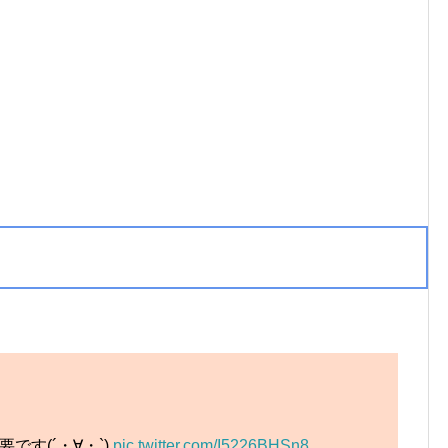
です(´・∀・`)
pic.twitter.com/I5226BHSn8