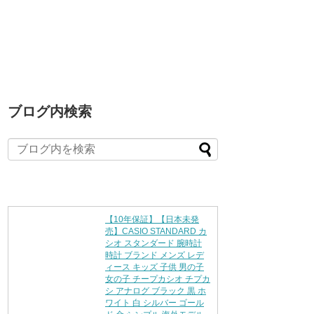
ブログ内検索
【10年保証】【日本未発
売】CASIO STANDARD カ
シオ スタンダード 腕時計
時計 ブランド メンズ レデ
ィース キッズ 子供 男の子
女の子 チープカシオ チプカ
シ アナログ ブラック 黒 ホ
ワイト 白 シルバー ゴール