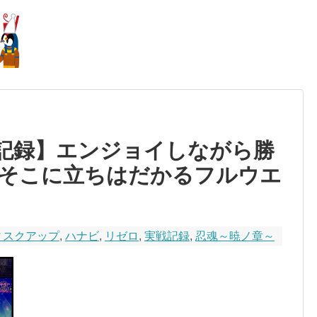
【実戦記録】エンジョイしながら勝
そこに立ちはだかるフルウエ
ィスクアップ
,
ハナビ
,
リゼロ
,
実戦記録
,
忍魂～暁ノ章～