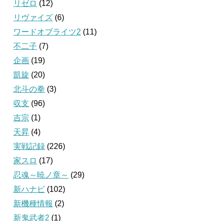
リゼロ
(12)
リヴァイズ
(6)
ワードオブライツ2
(11)
不二子
(7)
企画
(19)
凱旋
(20)
北斗の拳
(3)
収支
(96)
吉宗
(1)
天昇
(4)
実戦記録
(226)
家スロ
(17)
忍魂～暁ノ章～
(29)
新ハナビ
(102)
新機種情報
(2)
新鬼武者2
(1)