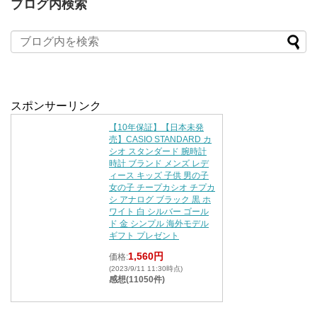
ブログ内検索
スポンサーリンク
【10年保証】【日本未発
売】CASIO STANDARD カ
シオ スタンダード 腕時計
時計 ブランド メンズ レデ
ィース キッズ 子供 男の子
女の子 チープカシオ チプカ
シ アナログ ブラック 黒 ホ
ワイト 白 シルバー ゴール
ド 金 シンプル 海外モデル
ギフト プレゼント
1,560円
価格:
(2023/9/11 11:30時点)
感想(11050件)