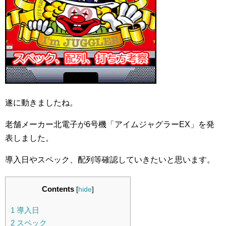
遂に動きましたね。
老舗メーカー北電子が6号機「アイムジャグラーEX」を発
表しました。
導入日やスペック、配列等確認していきたいと思います。
Contents
[
hide
]
1
導入日
2
スペック