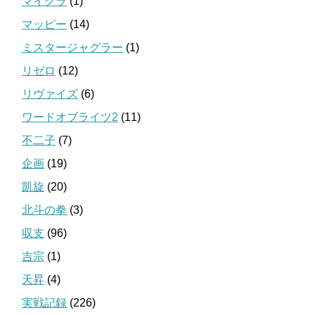
マイクラ
(1)
マッピー
(14)
ミスタージャグラー
(1)
リゼロ
(12)
リヴァイズ
(6)
ワードオブライツ2
(11)
不二子
(7)
企画
(19)
凱旋
(20)
北斗の拳
(3)
収支
(96)
吉宗
(1)
天昇
(4)
実戦記録
(226)