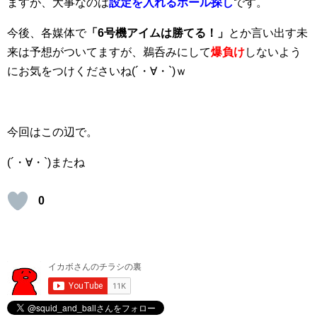
ますが、大事なのは
設定を入れるホール探し
です。
今後、各媒体で
「6号機アイムは勝てる！」
とか言い出す未
来は予想がついてますが、鵜呑みにして
爆負け
しないよう
にお気をつけくださいね(´・∀・`)ｗ
今回はこの辺で。
(´・∀・`)またね
0