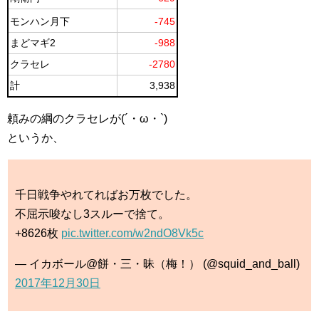
モンハン月下
-745
まどマギ2
-988
クラセレ
-2780
計
3,938
頼みの綱のクラセレが(´・ω・`)
というか、
千日戦争やれてればお万枚でした。
不屈示唆なし3スルーで捨て。
+8626枚
pic.twitter.com/w2ndO8Vk5c
— イカボール@餅・三・昧（梅！） (@squid_and_ball)
2017年12月30日