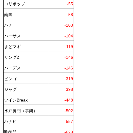
ロリポップ
-55
南国
-58
ハナ
-100
バーサス
-104
まどマギ
-119
リング2
-146
ハーデス
-146
ビンゴ
-319
ジャグ
-398
ツインBreak
-448
水戸黄門（享楽）
-502
ハナビ
-557
剛衛門
-629