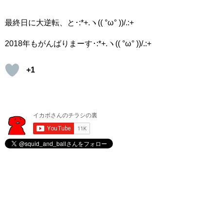
最終日に大逆転、と･:*+.ヽ(( °ω° ))/.:+
2018年もがんばりまーす･:*+.ヽ(( °ω° ))/.:+
+1