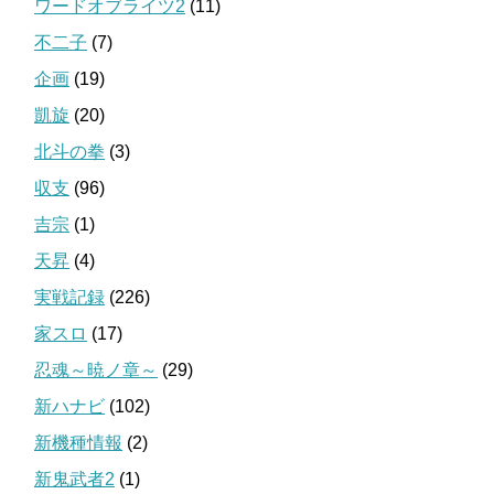
ワードオブライツ2
(11)
不二子
(7)
企画
(19)
凱旋
(20)
北斗の拳
(3)
収支
(96)
吉宗
(1)
天昇
(4)
実戦記録
(226)
家スロ
(17)
忍魂～暁ノ章～
(29)
新ハナビ
(102)
新機種情報
(2)
新鬼武者2
(1)