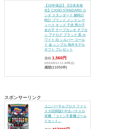
【10年保証】【日本未発
売】CASIO STANDARD カ
シオ スタンダード 腕時計
時計 ブランド メンズ レデ
ィース キッズ 子供 男の子
女の子 チープカシオ チプカ
シ アナログ ブラック 黒 ホ
ワイト 白 シルバー ゴール
ド 金 シンプル 海外モデル
ギフト プレゼント
1,560円
価格:
(2023/9/11 11:30時点)
感想(11050件)
スポンサーリンク
ユニバーサルブロス ファミ
スタ回胴版!! 中古パチスロ
実機 『コイン不要機ゴール
ドセット』