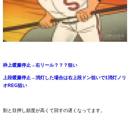
枠上暖簾停止→右リール？？？狙い
上段暖簾停止→消灯した場合は右上段ドン狙いで1消灯ノリ
オREG狙い
割と目押し頻度が高くて回すの遅くなってます。