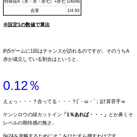
特殊役A（氷・氷・赤七）+赤七
1/4096
合算
1/4.93
※設定1の数値で算出
約5ゲームに1回はチャンスが訪れるのですが、そのうちA
赤が成立している割合はというと、
0.12％
えぇっ・・・？合ってる・・・？(´・ω・`；)計算苦手ｗ
ケンシロウの緑カットイン
「1％あれば・・・」
とか鼻くそ
レベルの期待感の無さ。
№24を攻略するためにそこをひたすら押すわけです。