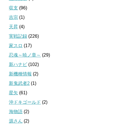
収支
(96)
吉宗
(1)
天昇
(4)
実戦記録
(226)
家スロ
(17)
忍魂～暁ノ章～
(29)
新ハナビ
(102)
新機種情報
(2)
新鬼武者2
(1)
星矢
(61)
沖ドキゴールド
(2)
海物語
(2)
源さん
(2)