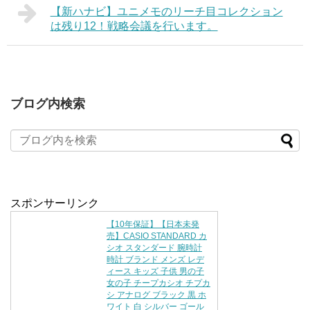
【新ハナビ】ユニメモのリーチ目コレクション
は残り12！戦略会議を行います。
ブログ内検索
スポンサーリンク
【10年保証】【日本未発
売】CASIO STANDARD カ
シオ スタンダード 腕時計
時計 ブランド メンズ レデ
ィース キッズ 子供 男の子
女の子 チープカシオ チプカ
シ アナログ ブラック 黒 ホ
ワイト 白 シルバー ゴール