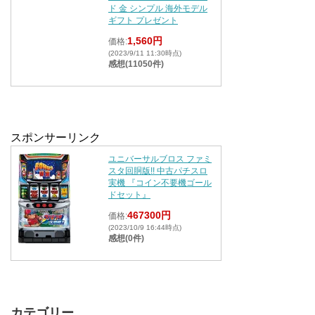
ド 金 シンプル 海外モデル
ギフト プレゼント
1,560円
価格:
(2023/9/11 11:30時点)
感想(11050件)
スポンサーリンク
ユニバーサルブロス ファミ
スタ回胴版!! 中古パチスロ
実機 『コイン不要機ゴール
ドセット』
467300円
価格:
(2023/10/9 16:44時点)
感想(0件)
カテゴリー