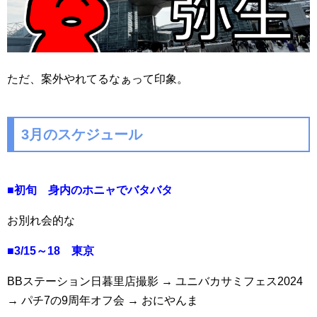
ただ、案外やれてるなぁって印象。
3月のスケジュール
■初旬
身内のホニャでバタバタ
お別れ会的な
■3/15～18
東京
BBステーション日暮里店撮影 → ユニバカサミフェス2024
→ パチ7の9周年オフ会 → おにやんま