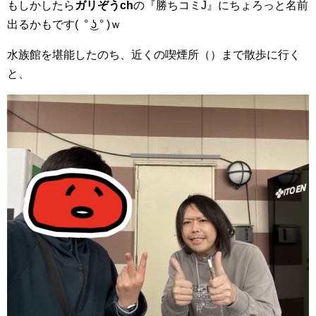
もしかしたら
ガリぞうch
の『勝ちコミJ』にちょろっと名前
出るかもです( ° ͜ʖ ° )ｗ
水族館を堪能したのち、近くの喫煙所（）まで散歩に行く
と、