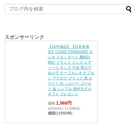
スポンサーリンク
【10年保証】【日本未発
売】CASIO STANDARD カ
シオ スタンダード 腕時計
時計 ブランド メンズ レデ
ィース キッズ 子供 男の子
女の子 チープカシオ チプカ
シ アナログ ブラック 黒 ホ
ワイト 白 シルバー ゴール
ド 金 シンプル 海外モデル
ギフト プレゼント
1,560円
価格:
(2023/9/11 11:30時点)
感想(11050件)