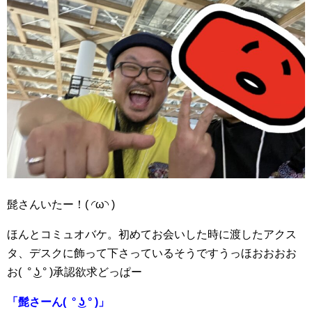
髭さんいたー！( ◜ω◝ )
ほんとコミュオバケ。初めてお会いした時に渡したアクス
タ、デスクに飾って下さっているそうですうっほおおおお
お( ° ͜ʖ ° )承認欲求どっぱー
「髭さーん( ° ͜ʖ ° )」