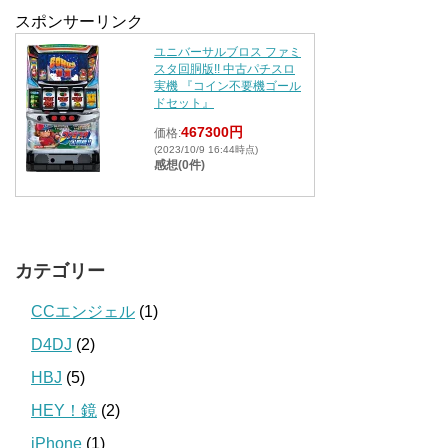
スポンサーリンク
ユニバーサルブロス ファミ
スタ回胴版!! 中古パチスロ
実機 『コイン不要機ゴール
ドセット』
467300円
価格:
(2023/10/9 16:44時点)
感想(0件)
カテゴリー
CCエンジェル
(1)
D4DJ
(2)
HBJ
(5)
HEY！鏡
(2)
iPhone
(1)