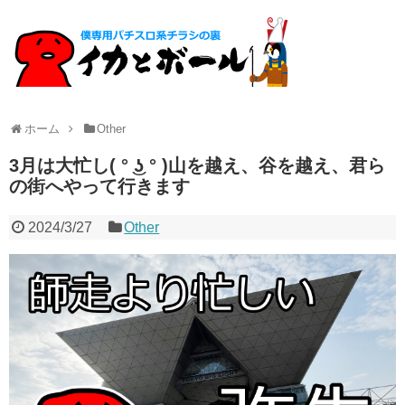
ホーム
Other
3月は大忙し( ° ͜ʖ ° )山を越え、谷を越え、君ら
の街へやって行きます
2024/3/27
Other