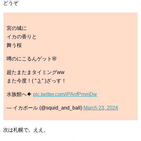
どうぞ
宮の城に
イカの香りと
舞う桜
噂のにこるんゲット🌸
超たまたまタイミングww
また今度！( ° ͜ʖ ° )ざっす！
水族館へ🐠
pic.twitter.com/jPAnfPmmDw
— イカボール (@squid_and_ball)
March 23, 2024
次は札幌で。ええ。