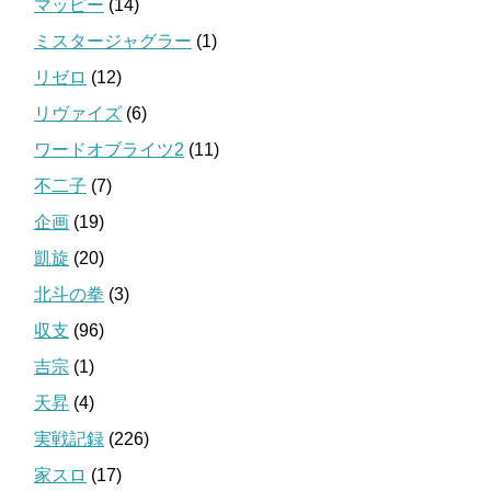
マッピー
(14)
ミスタージャグラー
(1)
リゼロ
(12)
リヴァイズ
(6)
ワードオブライツ2
(11)
不二子
(7)
企画
(19)
凱旋
(20)
北斗の拳
(3)
収支
(96)
吉宗
(1)
天昇
(4)
実戦記録
(226)
家スロ
(17)